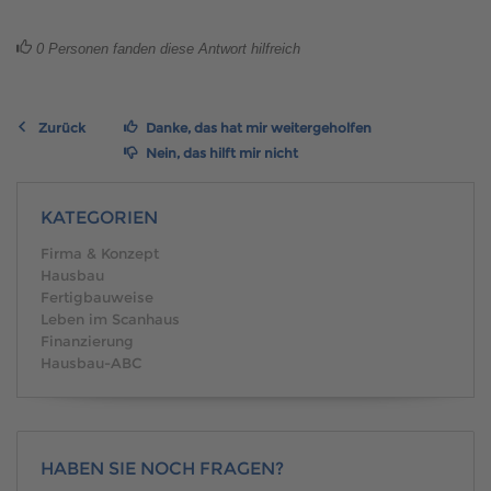
Brauchen Sie Hilfe?
038221 4000
0
Personen fanden diese Antwort hilfreich
MUSTERHAUS FINDEN
Zurück
Danke, das hat mir weitergeholfen
Nein, das hilft mir nicht
KATEGORIEN
Firma & Konzept
Hausbau
Fertigbauweise
Leben im Scanhaus
Finanzierung
Hausbau-ABC
HABEN SIE NOCH FRAGEN?