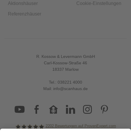
Aktionshäuser
Cookie-Einstellungen
Referenzhäuser
R. Kossow & Levermann GmbH
Carl-Kossow-Straße 46
18337 Marlow
Tel.:
038221 4000
Mail:
info@scanhaus.de
2202
Bewertungen auf ProvenExpert.com