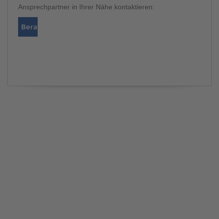
Ansprechpartner in Ihrer Nähe kontaktieren:
Berater finden
Katalog bestellen
BERATER FINDEN