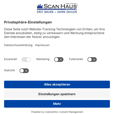
ScanHaus Marlow
Bleiben Sie immer gut
informiert!
Aktuelle News rund um ScanHaus &
das Thema Hausbau
Sofort informiert über neue Artikel
in unserem Hausbau-Ratgeber
ZUM NEWSLETTER ANMELDEN