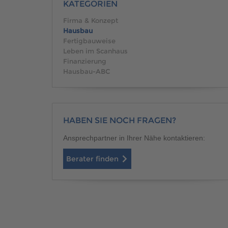
Brauchen Sie Hilfe?
038221 
KATEGORIEN
QNG-Siegel
Aktionshaus
Firma & Konzept
Auszeichnungen
Hausbau
Fertigbauweise
Leben im Scanhaus
Finanzierung
Hausbau-ABC
Brauchen Sie Hilfe?
038221 
HABEN SIE NOCH FRAGEN?
Ansprechpartner in Ihrer Nähe kontaktieren:
Berater finden
Brauchen Sie Hilfe?
Brauchen Sie Hilfe?
038221 
038221 