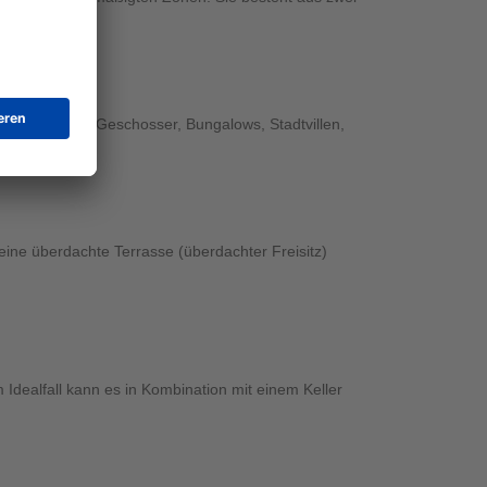
?
ategorien 1,5-Geschosser, Bungalows, Stadtvillen,
eine überdachte Terrasse (überdachter Freisitz)
dealfall kann es in Kombination mit einem Keller