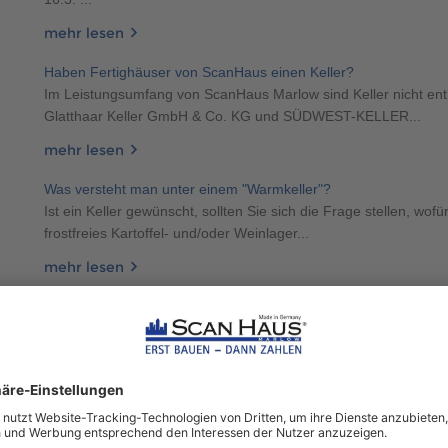
mehr lesen
Haben Fertighäuser von ScanHaus einen Keller?
Im Leistungsumfang von ScanHaus Marlow sind Keller nicht enth
Glatthaar Keller GmbH & Co. KG und SÜDWEST-KELLER...
mehr lesen
Was versteht man unter einem "Warmkeller"?
Ist ein Keller gewünscht, sollten Sie sich die Frage stellen, wofü
frostfreies Kartoffel- und/oder Weinlager...
mehr lesen
Wird ein Scanhaus verklinkert?
Ja, es ist möglich Scanhäuser zu verklinkern. Sprechen Sie un
Kontaktieren Sie dazu einen Ansprechpartner...
mehr lesen
Was versteht man unter dem Begriff "Satteldach"?
Ein Satteldach ist die am häufigsten anzutreffende Dachform i