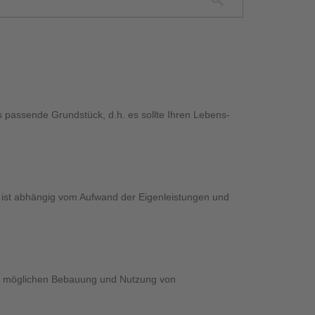
MUSTERHAUS FINDEN
MUSTERHAUS FINDEN
passende Grundstück, d.h. es sollte Ihren Lebens-
st abhängig vom Aufwand der Eigenleistungen und
MUSTERHAUS FINDEN
MUSTERHAUS FINDEN
er möglichen Bebauung und Nutzung von