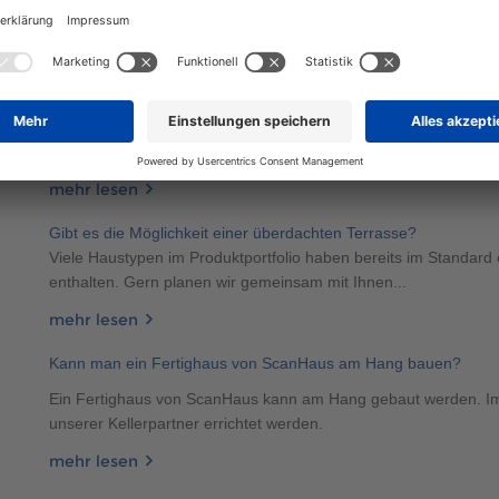
entgegengesetzt geneigten Dachflächen, die...
mehr lesen
Inwieweit kann ich ein Scanhaus konfigurieren/individualisieren
Unser Produktportfolio umfasst mehr als 70 Haustypen in den K
Generationenhäuser und Doppelhäuser. Alle Haustypen...
mehr lesen
Gibt es die Möglichkeit einer überdachten Terrasse?
Viele Haustypen im Produktportfolio haben bereits im Standard 
enthalten. Gern planen wir gemeinsam mit Ihnen...
mehr lesen
Kann man ein Fertighaus von ScanHaus am Hang bauen?
Ein Fertighaus von ScanHaus kann am Hang gebaut werden. Im I
unserer Kellerpartner errichtet werden.
mehr lesen