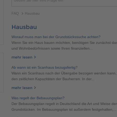
Geben Sie hier Ihre Frage ein
400 500
FAQ
Hausbau
Hausbau
Worauf muss man bei der Grundstückssuche achten?
400 500
Wenn Sie ein Haus bauen möchten, benötigen Sie zunächst das 
und Wohnbedürfnissen sowie Ihren finanziellen...
mehr lesen
Ab wann ist ein Scanhaus bezugsfertig?
Wann ein Scanhaus nach der Übergabe bezogen werden kann, i
den zeitlichen Kapazitäten der Bauherren. In der...
mehr lesen
400 500
400 500
Was regelt der Bebauungsplan?
Der Bebauungsplan regelt in Deutschland die Art und Weise d
Grundstücken. Im Bebauungsplan ist außerdem festgehalten,...