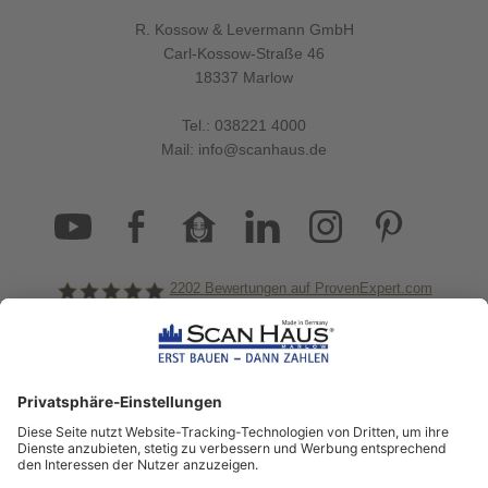
R. Kossow & Levermann GmbH
Carl-Kossow-Straße 46
18337 Marlow
Tel.:
038221 4000
Mail:
info@scanhaus.de
2202
Bewertungen auf ProvenExpert.com
ScanHaus Marlow
Bleiben Sie immer gut
informiert!
Aktuelle News rund um ScanHaus &