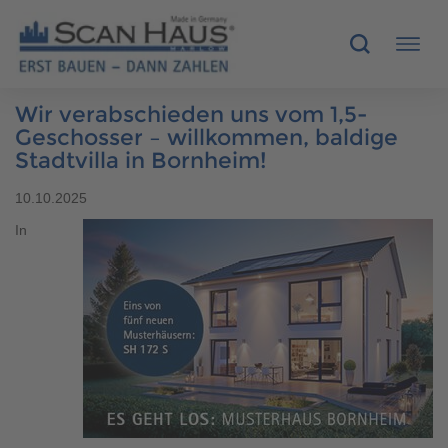
Wir verabschieden uns vom 1,5-
HÄUSER
Geschosser – willkommen, baldige
Stadtvilla in Bornheim!
MUSTERHÄUSER
10.10.2025
In
SCANHAUS-VORTEILE
RUND UMS BAUEN
ÜBER UNS
KONTAKT