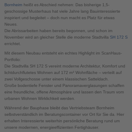
Brauchen Sie Hilfe?
Bornheim
heißt es Abschied nehmen: Das bisherige 1,5-
geschossige Musterhaus hat viele Jahre lang Bauinteressierte
038221 4000
inspiriert und begleitet – doch nun macht es Platz für etwas
Neues.
Die Abrissarbeiten haben bereits begonnen, und schon im
MUSTERHAUS FINDEN
November wird an gleicher Stelle die moderne Stadtvilla
SH 172 S
errichtet.
Mit diesem Neubau entsteht ein echtes Highlight im ScanHaus-
Portfolio:
Die Stadtvilla SH 172 S vereint moderne Architektur, Komfort und
lichtdurchflutetes Wohnen auf 172 m² Wohnfläche – verteilt auf
zwei Vollgeschosse unter einem klassischen Satteldach.
Große bodentiefe Fenster und Panoramaverglasungen schaffen
eine freundliche, offene Atmosphäre und lassen den Traum vom
urbanen Wohnen Wirklichkeit werden.
Während der Bauphase bleibt das Vertriebsteam Bornheim
selbstverständlich im Beratungscontainer vor Ort für Sie da. Hier
erhalten Interessierte weiterhin persönliche Beratung rund um
unsere modernen, energieeffizienten Fertighäuser.