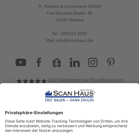
R. Kossow & Levermann GmbH
Carl-Kossow-Straße 46
18337 Marlow
Tel.:
038221 4000
Mail:
info@scanhaus.de
2202
Bewertungen auf ProvenExpert.com
ScanHaus Marlow
Bleiben Sie immer gut
informiert!
Aktuelle News rund um ScanHaus &