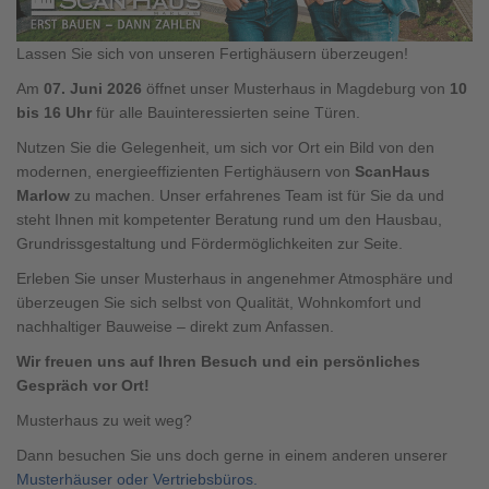
Brauchen Sie Hilfe?
038221 4000
Lassen Sie sich von unseren Fertighäusern überzeugen!
Am
07. Juni 2026
öffnet unser Musterhaus in Magdeburg von
10
bis 16 Uhr
für alle Bauinteressierten seine Türen.
MUSTERHAUS FINDEN
Nutzen Sie die Gelegenheit, um sich vor Ort ein Bild von den
modernen, energieeffizienten Fertighäusern von
ScanHaus
Marlow
zu machen. Unser erfahrenes Team ist für Sie da und
steht Ihnen mit kompetenter Beratung rund um den Hausbau,
Grundrissgestaltung und Fördermöglichkeiten zur Seite.
Erleben Sie unser Musterhaus in angenehmer Atmosphäre und
überzeugen Sie sich selbst von Qualität, Wohnkomfort und
nachhaltiger Bauweise – direkt zum Anfassen.
Wir freuen uns auf Ihren Besuch und ein persönliches
Gespräch vor Ort!
Musterhaus zu weit weg?
Dann besuchen Sie uns doch gerne in einem anderen unserer
Musterhäuser oder Vertriebsbüros.