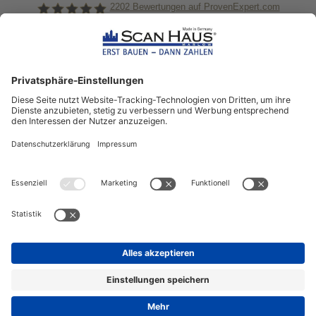
2202
Bewertungen auf ProvenExpert.com
ScanHaus Marlow
Bleiben Sie immer gut
informiert!
Aktuelle News rund um ScanHaus &
das Thema Hausbau
Sofort informiert über neue Artikel
in unserem Hausbau-Ratgeber
ZUM NEWSLETTER ANMELDEN