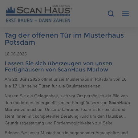
Tag der offenen Tür im Musterhaus
HÄUSER
Potsdam
18.06.2025
MUSTERHÄUSER
Lassen Sie sich überzeugen von unsen
Fertighäusern von ScanHaus Marlow
SCANHAUS-VORTEILE
Am
22. Juni 2025
öffnet unser Musterhaus in Potsdam von
10
bis 17 Uhr
seine Türen für alle Bauinteressierten.
RUND UMS BAUEN
Nutzen Sie die Gelegenheit, sich vor Ort persönlich ein Bild von
ÜBER UNS
den modernen, energieeffizienten Fertighäusern von
ScanHaus
Marlow
zu machen. Unser erfahrenes Team ist für Sie da und
steht Ihnen mit kompetenter Beratung rund um den Hausbau,
KONTAKT
Grundrissgestaltung und Fördermöglichkeiten zur Seite.
Erleben Sie unser Musterhaus in angenehmer Atmosphäre und