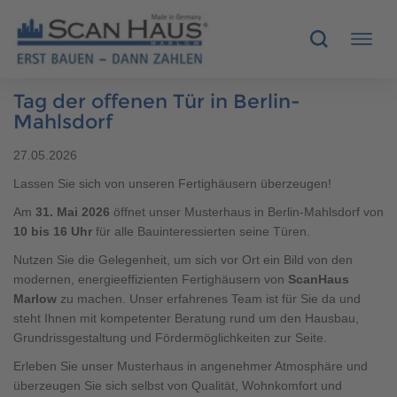
Tag der offenen Tür in Berlin-
HÄUSER
Mahlsdorf
27.05.2026
MUSTERHÄUSER
Lassen Sie sich von unseren Fertighäusern überzeugen!
SCANHAUS-VORTEILE
Am
31. Mai 2026
öffnet unser Musterhaus in Berlin-Mahlsdorf von
10 bis 16 Uhr
für alle Bauinteressierten seine Türen.
RUND UMS BAUEN
Nutzen Sie die Gelegenheit, um sich vor Ort ein Bild von den
modernen, energieeffizienten Fertighäusern von
ScanHaus
ÜBER UNS
Marlow
zu machen. Unser erfahrenes Team ist für Sie da und
steht Ihnen mit kompetenter Beratung rund um den Hausbau,
Grundrissgestaltung und Fördermöglichkeiten zur Seite.
KONTAKT
Erleben Sie unser Musterhaus in angenehmer Atmosphäre und
überzeugen Sie sich selbst von Qualität, Wohnkomfort und