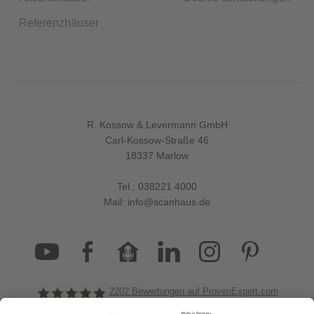
Referenzhäuser
R. Kossow & Levermann GmbH
Carl-Kossow-Straße 46
18337 Marlow
Tel.:
038221 4000
Mail:
info@scanhaus.de
2202
Bewertungen auf ProvenExpert.com