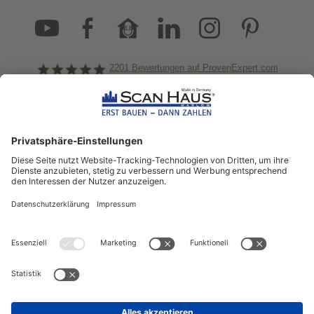
2201
Bewertungen auf ProvenExpert.com
ScanHaus Marlow
Bleiben Sie immer gut
informiert!
Aktuelle News rund um ScanHaus &
das Thema Hausbau
Sofort informiert über neue Artikel
in unserem Hausbau-Ratgeber
ZUM NEWSLETTER ANMELDEN