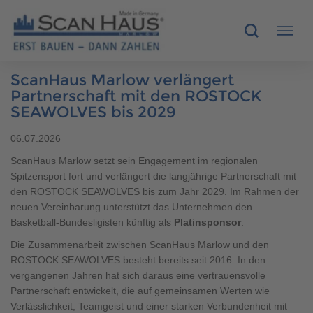
ScanHaus Marlow verlängert
HÄUSER
Partnerschaft mit den ROSTOCK
SEAWOLVES bis 2029
MUSTERHÄUSER
06.07.2026
ScanHaus Marlow setzt sein Engagement im regionalen
SCANHAUS-VORTEILE
Spitzensport fort und verlängert die langjährige Partnerschaft mit
den ROSTOCK SEAWOLVES bis zum Jahr 2029. Im Rahmen der
RUND UMS BAUEN
neuen Vereinbarung unterstützt das Unternehmen den
Basketball-Bundesligisten künftig als
Platinsponsor
.
ÜBER UNS
Die Zusammenarbeit zwischen ScanHaus Marlow und den
ROSTOCK SEAWOLVES besteht bereits seit 2016. In den
KONTAKT
vergangenen Jahren hat sich daraus eine vertrauensvolle
Partnerschaft entwickelt, die auf gemeinsamen Werten wie
Verlässlichkeit, Teamgeist und einer starken Verbundenheit mit