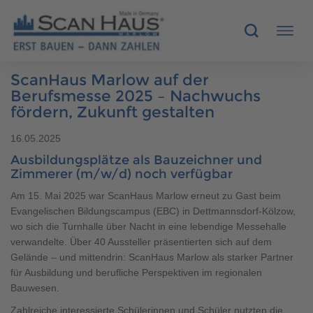
ScanHaus Marlow auf der
HÄUSER
Berufsmesse 2025 – Nachwuchs
fördern, Zukunft gestalten
MUSTERHÄUSER
16.05.2025
Ausbildungsplätze als Bauzeichner und
SCANHAUS-VORTEILE
Zimmerer (m/w/d) noch verfügbar
Am 15. Mai 2025 war ScanHaus Marlow erneut zu Gast beim
RUND UMS BAUEN
Evangelischen Bildungscampus (EBC) in Dettmannsdorf-Kölzow,
wo sich die Turnhalle über Nacht in eine lebendige Messehalle
ÜBER UNS
verwandelte. Über 40 Aussteller präsentierten sich auf dem
Gelände – und mittendrin: ScanHaus Marlow als starker Partner
KONTAKT
für Ausbildung und berufliche Perspektiven im regionalen
Bauwesen.
Zahlreiche interessierte Schülerinnen und Schüler nutzten die