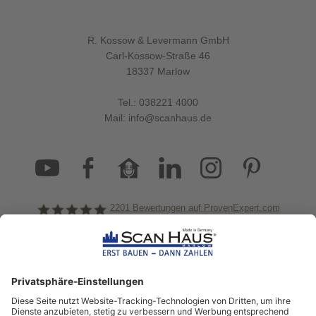
R. Kossow & Levermann GmbH
Carl-Kossow-Straße 46
18337 Marlow
Tel.:
038221 4000
Mail:
info@scanhaus.de
2201
Bewertungen auf ProvenExpert.com
ScanHaus Marlow
Bleiben Sie immer gut
informiert!