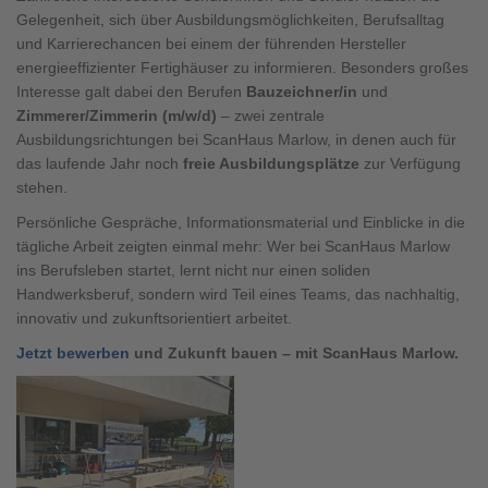
Brauchen Sie Hilfe?
Gelegenheit, sich über Ausbildungsmöglichkeiten, Berufsalltag
und Karrierechancen bei einem der führenden Hersteller
038221 4000
energieeffizienter Fertighäuser zu informieren. Besonders großes
Interesse galt dabei den Berufen
Bauzeichner/in
und
Zimmerer/Zimmerin (m/w/d)
– zwei zentrale
MUSTERHAUS FINDEN
Ausbildungsrichtungen bei ScanHaus Marlow, in denen auch für
das laufende Jahr noch
freie Ausbildungsplätze
zur Verfügung
stehen.
Persönliche Gespräche, Informationsmaterial und Einblicke in die
tägliche Arbeit zeigten einmal mehr: Wer bei ScanHaus Marlow
ins Berufsleben startet, lernt nicht nur einen soliden
Handwerksberuf, sondern wird Teil eines Teams, das nachhaltig,
innovativ und zukunftsorientiert arbeitet.
Jetzt bewerben
und Zukunft bauen – mit ScanHaus Marlow.