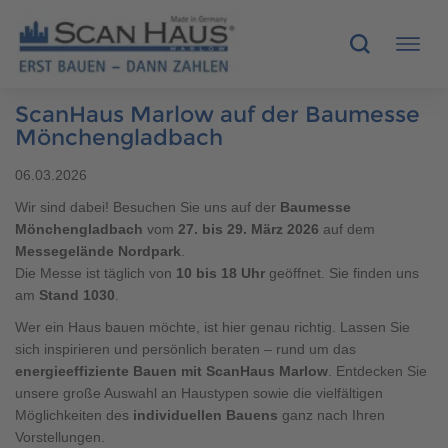
ScanHaus Marlow auf der Baumesse
HÄUSER
Mönchengladbach
06.03.2026
MUSTERHÄUSER
Wir sind dabei! Besuchen Sie uns auf der
Baumesse
Mönchengladbach
vom
27. bis 29. März 2026
auf dem
SCANHAUS-VORTEILE
Messegelände Nordpark
.
Die Messe ist täglich von
10 bis 18 Uhr
geöffnet. Sie finden uns
RUND UMS BAUEN
am
Stand 1030
.
Wer ein Haus bauen möchte, ist hier genau richtig. Lassen Sie
ÜBER UNS
sich inspirieren und persönlich beraten – rund um das
energieeffiziente Bauen mit ScanHaus Marlow
. Entdecken Sie
KONTAKT
unsere große Auswahl an Haustypen sowie die vielfältigen
Möglichkeiten des
individuellen Bauens
ganz nach Ihren
Vorstellungen.