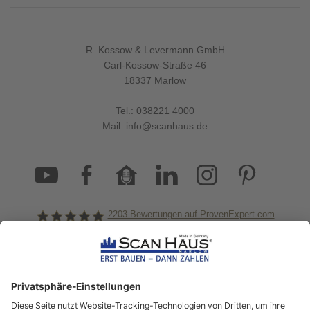
R. Kossow & Levermann GmbH
Carl-Kossow-Straße 46
18337 Marlow
Tel.:
038221 4000
Mail:
info@scanhaus.de
2203
Bewertungen auf ProvenExpert.com
ScanHaus Marlow
Bleiben Sie immer gut
informiert!