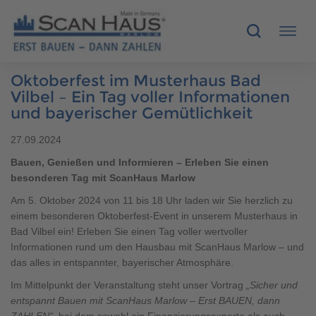
Oktoberfest im Musterhaus Bad
HÄUSER
Vilbel – Ein Tag voller Informationen
und bayerischer Gemütlichkeit
MUSTERHÄUSER
27.09.2024
Bauen, Genießen und Informieren – Erleben Sie einen
SCANHAUS-VORTEILE
besonderen Tag mit ScanHaus Marlow
RUND UMS BAUEN
Am 5. Oktober 2024 von 11 bis 18 Uhr laden wir Sie herzlich zu
einem besonderen Oktoberfest-Event in unserem Musterhaus in
Bad Vilbel ein! Erleben Sie einen Tag voller wertvoller
ÜBER UNS
Informationen rund um den Hausbau mit ScanHaus Marlow – und
das alles in entspannter, bayerischer Atmosphäre.
KONTAKT
Im Mittelpunkt der Veranstaltung steht unser Vortrag
„Sicher und
entspannt Bauen mit ScanHaus Marlow – Erst BAUEN, dann
ZAHLEN“
, bei dem sowohl ein Finanzierungsexperte als auch