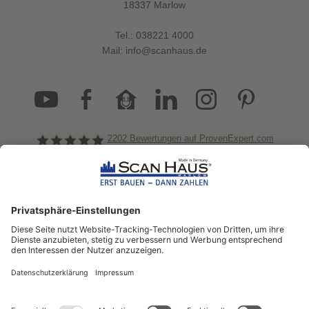
18337 Marlow
Tel.:
038221 4000
Mail:
info@scanhaus.de
2202
Bewertungen auf ProvenExpert.com
ScanHaus Marlow
Bleiben Sie immer gut
informiert!
Aktuelle News rund um ScanHaus &
das Thema Hausbau
Sofort informiert über neue Artikel