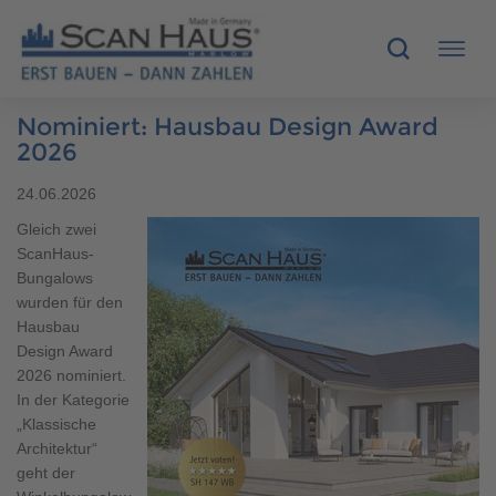
Nominiert: Hausbau Design Award
HÄUSER
2026
24.06.2026
MUSTERHÄUSER
Gleich zwei
ScanHaus-
SCANHAUS-VORTEILE
Bungalows
wurden für den
RUND UMS BAUEN
Hausbau
Design Award
ÜBER UNS
2026 nominiert.
In der Kategorie
„Klassische
KONTAKT
Architektur“
geht der