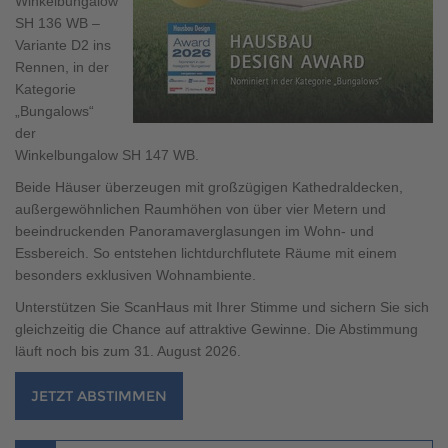
Winkelbungalow
Brauchen Sie Hilfe?
SH 136 WB –
038221 4000
Variante D2
ins
Rennen, in der
Kategorie
„Bungalows“
MUSTERHAUS FINDEN
der
Winkelbungalow
SH 147 WB.
Beide Häuser überzeugen mit großzügigen Kathedraldecken,
außergewöhnlichen Raumhöhen von über vier Metern und
beeindruckenden Panoramaverglasungen im Wohn- und
Essbereich. So entstehen lichtdurchflutete Räume mit einem
besonders exklusiven Wohnambiente.
Unterstützen Sie ScanHaus mit Ihrer Stimme und sichern Sie sich
gleichzeitig die Chance auf attraktive Gewinne. Die Abstimmung
läuft noch bis zum
31. August 2026.
JETZT ABSTIMMEN