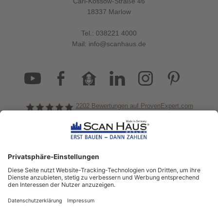
Carl-Kossow-Straße 46
18337 Marlow
Tel.:
038221 4000
Mail:
info@scanhaus.de
2202
Bewertungen auf ProvenExpert.com
ScanHaus Marlow
Bleiben Sie immer gut
informiert!
Aktuelle News rund um ScanHaus &
das Thema Hausbau