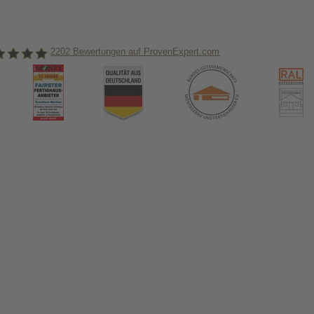
2202
Bewertungen auf ProvenExpert.com
nHaus Marlow
ormiert!
us & das Thema Hausbau
tikel in unserem Hausbau-Ratgeber