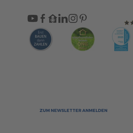
Sca
Bleiben Sie immer gut inf
Aktuelle News rund um ScanHa
Sofort informiert über neue Ar
ZUM NEWSLETTER ANMELDEN