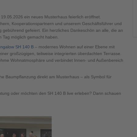
400 500
.05.2026 ein neues Musterhaus feierlich eröffnet.
hern, Kooperationspartnern und unserem Geschäftsführer und
gebührend gefeiert. Ein herzliches Dankeschön an alle, die an
en Tag möglich gemacht haben.
400 500
ngalow SH 140 B
– modernes Wohnen auf einer Ebene mit
iner großzügigen, teilweise integrierten überdachten Terrasse.
enehme Wohnatmosphäre und verbindet Innen- und Außenbereich
iche Baumpflanzung direkt am Musterhaus – als Symbol für
chtung oder möchten den SH 140 B live erleben? Dann schauen
400 500
400 500