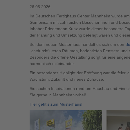
Brauchen Sie Hilfe?
038221 
QNG-Siegel
Aktionshaus
26.05.2026
Auszeichnungen
Im Deutschen Fertighaus Center Mannheim wurde am 19
Gemeinsam mit zahlreichen Besucherinnen und Besuc
Inhaber Friedemann Kunz wurde dieser besondere Tag 
der Planung und Umsetzung beteiligt waren und dies
Brauchen Sie Hilfe?
Bei dem neuen Musterhaus handelt es sich um den
038221 
Bu
lichtdurchfluteten Räumen, bodentiefen Fenstern und e
Besonders die offene Gestaltung sorgt für eine ang
harmonisch miteinander.
Ein besonderes Highlight der Eröffnung war die feierl
Wachstum, Zukunft und neues Zuhause.
Sie suchen Inspirationen rund um Hausbau und Einri
Sie gerne in Mannheim vorbei!
Brauchen Sie Hilfe?
Brauchen Sie Hilfe?
038221 
038221 
Hier geht's zum Musterhaus!