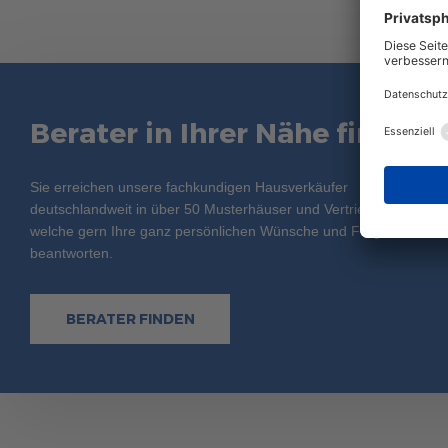
Berater in Ihrer Nähe finden
Sie erreichen unsere fachkundigen Hausverkäufer
deutschlandweit in über 50 Musterhäuser und Vertriebsbüros,
welche gern Ihre ganz persönlichen Wünsche und Fragen
beantworten.
BERATER FINDEN