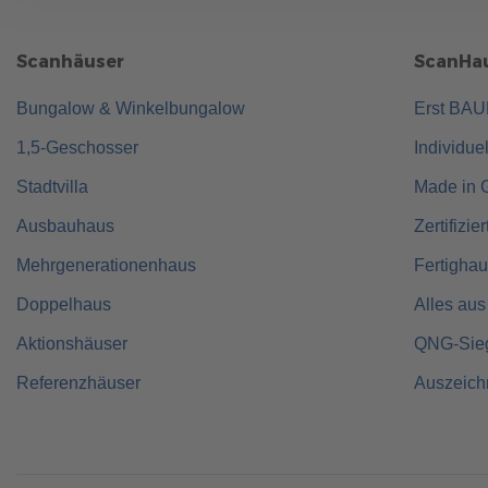
Scanhäuser
ScanHau
Bungalow & Winkelbungalow
Erst BA
1,5-Geschosser
Individue
Stadtvilla
Made in 
Ausbauhaus
Zertifizie
Mehrgenerationenhaus
Fertigha
Doppelhaus
Alles aus
Aktionshäuser
QNG-Sie
Referenzhäuser
Auszeic