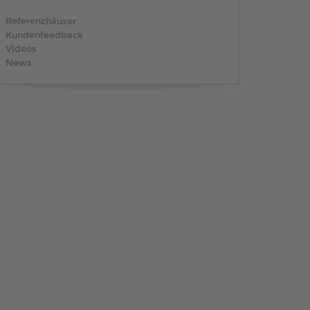
MUSTERHAUS FINDEN
Referenzhäuser
Kundenfeedback
Videos
News
MUSTERHAUS FINDEN
MUSTERHAUS FINDEN
MUSTERHAUS FINDEN