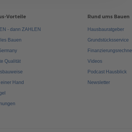
s-Vorteile
Rund ums Bauen
UEN - dann ZAHLEN
Hausbauratgeber
lles Bauen
Grundstücksservice
Germany
Finanzierungsrechne
rte Qualität
Videos
usbauweise
Podcast Hausblick
 einer Hand
Newsletter
gel
hnungen