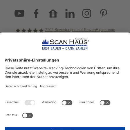
2202
Bewertungen auf ProvenExpert.com
ScanHaus Marlow
Bleiben Sie immer gut
informiert!
Aktuelle News rund um ScanHaus &
das Thema Hausbau
Sofort informiert über neue Artikel
in unserem Hausbau-Ratgeber
ZUM NEWSLETTER ANMELDEN