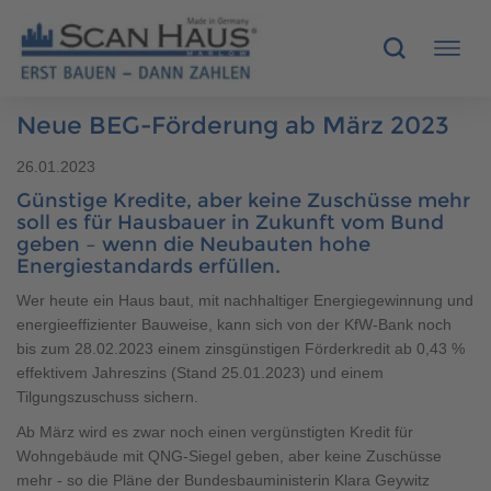
Neue BEG-Förderung ab März 2023
HÄUSER
26.01.2023
Günstige Kredite, aber keine Zuschüsse mehr
MUSTERHÄUSER
soll es für Hausbauer in Zukunft vom Bund
geben – wenn die Neubauten hohe
SCANHAUS-VORTEILE
Energiestandards erfüllen.
Wer heute ein Haus baut, mit nachhaltiger Energiegewinnung und
RUND UMS BAUEN
energieeffizienter Bauweise, kann sich von der KfW-Bank noch
bis zum 28.02.2023 einem zinsgünstigen Förderkredit ab 0,43 %
ÜBER UNS
effektivem Jahreszins (Stand 25.01.2023) und einem
Tilgungszuschuss sichern.
KONTAKT
Ab März wird es zwar noch einen vergünstigten Kredit für
Wohngebäude mit QNG-Siegel geben, aber keine Zuschüsse
mehr - so die Pläne der Bundesbauministerin Klara Geywitz