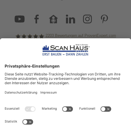
2203
Bewertungen auf ProvenExpert.com
ScanHaus Marlow
Bleiben Sie immer gut
informiert!
Aktuelle News rund um ScanHaus &
das Thema Hausbau
Sofort informiert über neue Artikel
in unserem Hausbau-Ratgeber
ZUM NEWSLETTER ANMELDEN