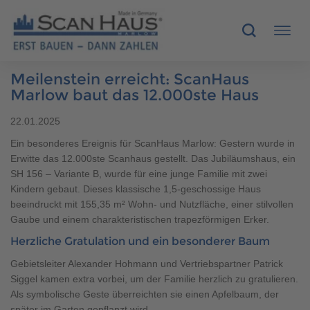
Meilenstein erreicht: ScanHaus
HÄUSER
Marlow baut das 12.000ste Haus
22.01.2025
MUSTERHÄUSER
Ein besonderes Ereignis für ScanHaus Marlow: Gestern wurde in
Erwitte das 12.000ste Scanhaus gestellt. Das Jubiläumshaus, ein
SCANHAUS-VORTEILE
SH 156 – Variante B, wurde für eine junge Familie mit zwei
Kindern gebaut. Dieses klassische 1,5-geschossige Haus
RUND UMS BAUEN
beeindruckt mit 155,35 m² Wohn- und Nutzfläche, einer stilvollen
Gaube und einem charakteristischen trapezförmigen Erker.
ÜBER UNS
Herzliche Gratulation und ein besonderer Baum
Gebietsleiter Alexander Hohmann und Vertriebspartner Patrick
KONTAKT
Siggel kamen extra vorbei, um der Familie herzlich zu gratulieren.
Als symbolische Geste überreichten sie einen Apfelbaum, der
später im Garten gepflanzt wird.