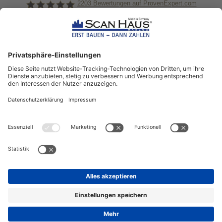
2203
Bewertungen auf ProvenExpert.com
ScanHaus Marlow
Bleiben Sie immer gut
informiert!
Aktuelle News rund um ScanHaus &
das Thema Hausbau
Sofort informiert über neue Artikel
in unserem Hausbau-Ratgeber
ZUM NEWSLETTER ANMELDEN