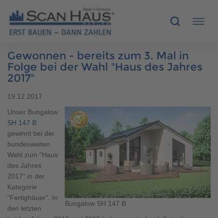
Gewonnen - bereits zum 3. Mal in
HÄUSER
Folge bei der Wahl "Haus des Jahres
2017"
MUSTERHÄUSER
19.12.2017
Unser Bungalow
SCANHAUS-VORTEILE
SH 147 B
gewinnt bei der
RUND UMS BAUEN
bundesweiten
Wahl zum "Haus
ÜBER UNS
des Jahres
2017" in der
KONTAKT
Kategorie
"Fertighäuer". In
Bungalow SH 147 B
den letzten