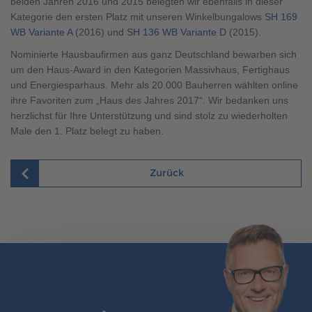
beiden Jahren 2016 und 2015 belegten wir ebenfalls in dieser
Brauchen Sie Hilfe?
Kategorie den ersten Platz mit unseren Winkelbungalows
SH 169
038221 4000
WB Variante A
(2016) und
SH 136 WB Variante D
(2015).
Nominierte Hausbaufirmen aus ganz Deutschland bewarben sich
um den Haus-Award in den Kategorien Massivhaus, Fertighaus
MUSTERHAUS FINDEN
und Energiesparhaus. Mehr als 20.000 Bauherren wählten online
ihre Favoriten zum „Haus des Jahres 2017“. Wir bedanken uns
herzlichst für Ihre Unterstützung und sind stolz zu wiederholten
Male den 1. Platz belegt zu haben.
Zurück