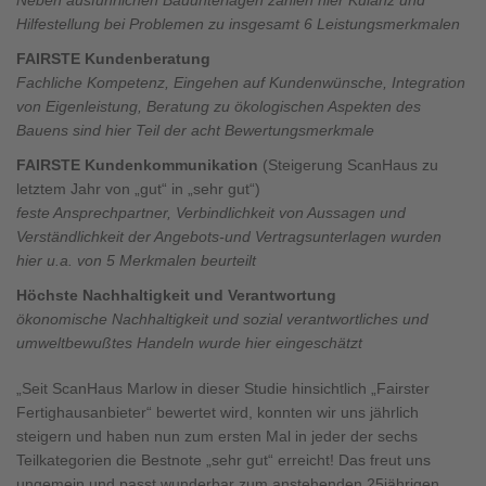
Hilfestellung bei Problemen zu insgesamt 6 Leistungsmerkmalen
FAIRSTE Kundenberatung
Fachliche Kompetenz, Eingehen auf Kundenwünsche, Integration
von Eigenleistung, Beratung zu ökologischen Aspekten des
Bauens sind hier Teil der acht Bewertungsmerkmale
FAIRSTE Kundenkommunikation
(Steigerung ScanHaus zu
letztem Jahr von „gut“ in „sehr gut“)
feste Ansprechpartner, Verbindlichkeit von Aussagen und
Verständlichkeit der Angebots-und Vertragsunterlagen wurden
hier u.a. von 5 Merkmalen beurteilt
Höchste Nachhaltigkeit und Verantwortung
ökonomische Nachhaltigkeit und sozial verantwortliches und
umweltbewußtes Handeln wurde hier eingeschätzt
„Seit ScanHaus Marlow in dieser Studie hinsichtlich „Fairster
Fertighausanbieter“ bewertet wird, konnten wir uns jährlich
steigern und haben nun zum ersten Mal in jeder der sechs
Teilkategorien die Bestnote „sehr gut“ erreicht! Das freut uns
ungemein und passt wunderbar zum anstehenden 25jährigen