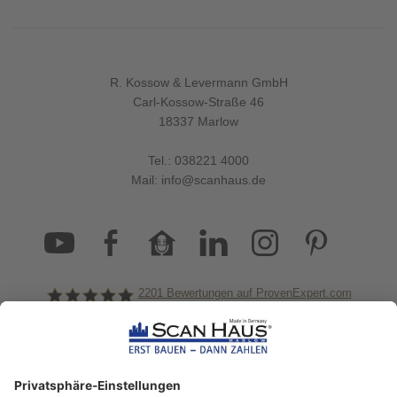
R. Kossow & Levermann GmbH
Carl-Kossow-Straße 46
18337 Marlow
Tel.:
038221 4000
Mail:
info@scanhaus.de
2201
Bewertungen auf ProvenExpert.com
ScanHaus Marlow
Bleiben Sie immer gut