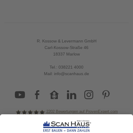
R. Kossow & Levermann GmbH
Carl-Kossow-Straße 46
18337 Marlow
Tel.:
038221 4000
Mail:
info@scanhaus.de
2202
Bewertungen auf ProvenExpert.com
ScanHaus Marlow