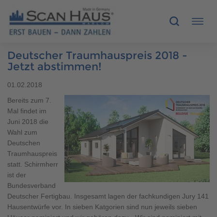
Deutscher Traumhauspreis 2018 -
HÄUSER
Jetzt abstimmen!
01.02.2018
MUSTERHÄUSER
Bereits zum 7.
Mal findet im
SCANHAUS-VORTEILE
Juni 2018 die
Wahl zum
RUND UMS BAUEN
Deutschen
Traumhauspreis
ÜBER UNS
statt. Schirmherr
ist der
Bundesverband
KONTAKT
Deutscher Fertigbau. Insgesamt lagen der fachkundigen Jury 141
Hausentwürfe vor. In sieben Katgorien sind nun jeweils sieben