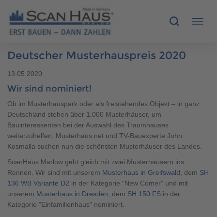
Deutscher Musterhauspreis 2020
HÄUSER
13.05.2020
Wir sind nominiert!
MUSTERHÄUSER
Ob im Musterhauspark oder als freistehendes Objekt – in ganz
SCANHAUS-VORTEILE
Deutschland stehen über 1.000 Musterhäuser, um
Bauinteressenten bei der Auswahl des Traumhauses
weiterzuhelfen. Musterhaus.net und TV-Bauexperte John
RUND UMS BAUEN
Kosmalla suchen nun die schönsten Musterhäuser des Landes.
ÜBER UNS
ScanHaus Marlow geht gleich mit zwei Musterhäusern ins
Rennen. Wir sind mit unserem
Musterhaus in Greifswald
, dem
SH
136 WB Variante D2
in der Kategorie "New Comer" und mit
KONTAKT
unserem
Musterhaus in Dresden
, dem
SH 150 FS
in der
Kategorie "Einfamilienhaus" nominiert.