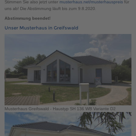
Stimmen Sie also jetzt unter
musterhaus.net/musterhauspreis
für
Brauchen Sie Hilfe?
uns ab! Die Abstimmung läuft bis zum 9.8.2020.
038221 4000
Abstimmung beendet!
Unser Musterhaus in Greifswald
MUSTERHAUS FINDEN
Musterhaus Greifswald - Haustyp SH 136 WB Variante D2