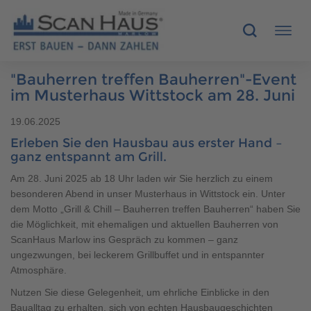
"Bauherren treffen Bauherren"-Event
HÄUSER
im Musterhaus Wittstock am 28. Juni
19.06.2025
MUSTERHÄUSER
Erleben Sie den Hausbau aus erster Hand –
ganz entspannt am Grill.
SCANHAUS-VORTEILE
Am 28. Juni 2025 ab 18 Uhr laden wir Sie herzlich zu einem
besonderen Abend in unser Musterhaus in Wittstock ein. Unter
RUND UMS BAUEN
dem Motto „Grill & Chill – Bauherren treffen Bauherren“ haben Sie
die Möglichkeit, mit ehemaligen und aktuellen Bauherren von
ÜBER UNS
ScanHaus Marlow ins Gespräch zu kommen – ganz
ungezwungen, bei leckerem Grillbuffet und in entspannter
KONTAKT
Atmosphäre.
Nutzen Sie diese Gelegenheit, um ehrliche Einblicke in den
Baualltag zu erhalten, sich von echten Hausbaugeschichten