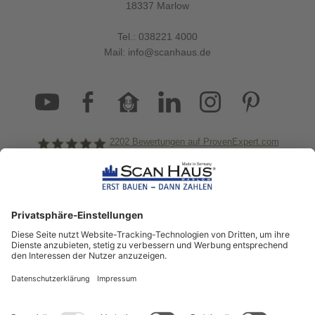
18337 Marlow
Tel.:
038221 4000
Mail:
info@scanhaus.de
2202
Bewertungen auf ProvenExpert.com
ScanHaus Marlow
Bleiben Sie immer gut
informiert!
Aktuelle News rund um ScanHaus &
das Thema Hausbau
Sofort informiert über neue Artikel