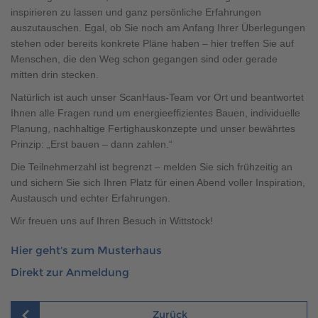
Brauchen Sie Hilfe?
inspirieren zu lassen und ganz persönliche Erfahrungen
auszutauschen. Egal, ob Sie noch am Anfang Ihrer Überlegungen
038221 4000
stehen oder bereits konkrete Pläne haben – hier treffen Sie auf
Menschen, die den Weg schon gegangen sind oder gerade
mitten drin stecken.
MUSTERHAUS FINDEN
Natürlich ist auch unser ScanHaus-Team vor Ort und beantwortet
Ihnen alle Fragen rund um energieeffizientes Bauen, individuelle
Planung, nachhaltige Fertighauskonzepte und unser bewährtes
Prinzip: „Erst bauen – dann zahlen.“
Die Teilnehmerzahl ist begrenzt – melden Sie sich frühzeitig an
und sichern Sie sich Ihren Platz für einen Abend voller Inspiration,
Austausch und echter Erfahrungen.
Wir freuen uns auf Ihren Besuch in Wittstock!
Hier geht's zum Musterhaus
Direkt zur Anmeldung
Zurück