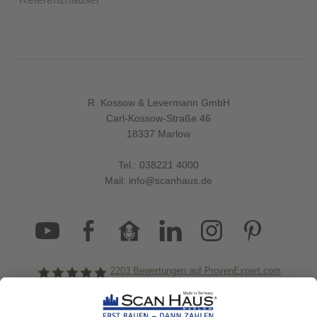
R. Kossow & Levermann GmbH
Carl-Kossow-Straße 46
18337 Marlow
Tel.:
038221 4000
Mail:
info@scanhaus.de
2203
Bewertungen auf ProvenExpert.com
ScanHaus Marlow