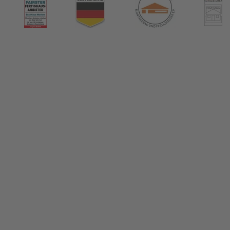
nHaus Marlow
ormiert!
us & das Thema Hausbau
tikel in unserem Hausbau-Ratgeber