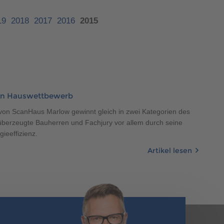
400 500
19
2018
2017
2016
2015
400 500
en Hauswettbewerb
on ScanHaus Marlow gewinnt gleich in zwei Kategorien des
berzeugte Bauherren und Fachjury vor allem durch seine
ieeffizienz.
Artikel lesen
400 500
400 500