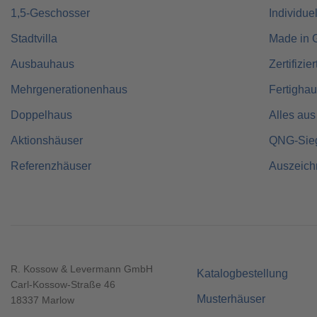
1,5-Geschosser
Individue
Stadtvilla
Made in 
Ausbauhaus
Zertifizie
Mehrgenerationenhaus
Fertigha
Doppelhaus
Alles aus
Aktionshäuser
QNG-Sie
Referenzhäuser
Auszeic
R. Kossow & Levermann GmbH
Katalogbestellung
Carl-Kossow-Straße 46
Musterhäuser
18337 Marlow