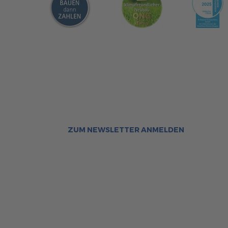
Sca
Bleiben Sie immer gut inf
Aktuelle News rund um ScanHa
Sofort informiert über neue Ar
ZUM NEWSLETTER ANMELDEN