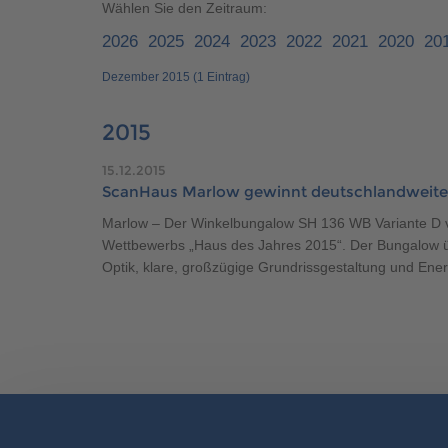
Brauchen Sie Hilfe?
038221 
Wählen Sie den Zeitraum:
QNG-Siegel
Aktionshaus
2026
2025
2024
2023
2022
2021
2020
20
Auszeichnungen
Dezember 2015 (1 Eintrag)
2015
Brauchen Sie Hilfe?
038221 
15.12.2015
ScanHaus Marlow gewinnt deutschlandweit
Marlow – Der Winkelbungalow SH 136 WB Variante D v
Wettbewerbs „Haus des Jahres 2015“. Der Bungalow ü
Optik, klare, großzügige Grundrissgestaltung und Energ
Brauchen Sie Hilfe?
Brauchen Sie Hilfe?
038221 
038221 