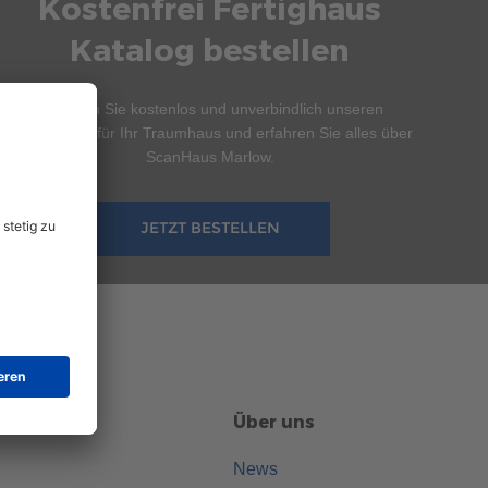
Kostenfrei Fertighaus
Katalog bestellen
Bestellen Sie kostenlos und unverbindlich unseren
Hauskatalog für Ihr Traumhaus und erfahren Sie alles über
ScanHaus Marlow.
JETZT BESTELLEN
Über uns
News