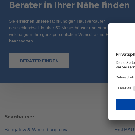
Berater in Ihrer Nähe finden
Sie erreichen unsere fachkundigen Hausverkäufer
deutschlandweit in über 50 Musterhäuser und Vertriebsbüros,
welche gern Ihre ganz persönlichen Wünsche und Fragen
beantworten.
BERATER FINDEN
Scanhäuser
ScanHau
Bungalow & Winkelbungalow
Erst BA