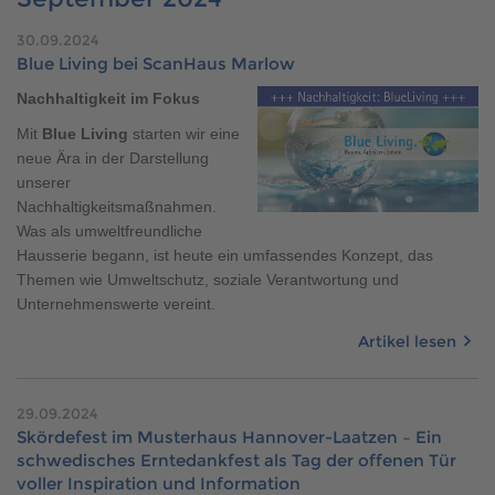
Brauchen Sie Hilfe?
30.09.2024
038221 4000
Blue Living bei ScanHaus Marlow
Nachhaltigkeit im Fokus
MUSTERHAUS FINDEN
Mit
Blue Living
starten wir eine
neue Ära in der Darstellung
unserer
Nachhaltigkeitsmaßnahmen.
Was als umweltfreundliche
Hausserie begann, ist heute ein umfassendes Konzept, das
Themen wie Umweltschutz, soziale Verantwortung und
Unternehmenswerte vereint.
Artikel lesen
29.09.2024
Skördefest im Musterhaus Hannover-Laatzen – Ein
schwedisches Erntedankfest als Tag der offenen Tür
voller Inspiration und Information