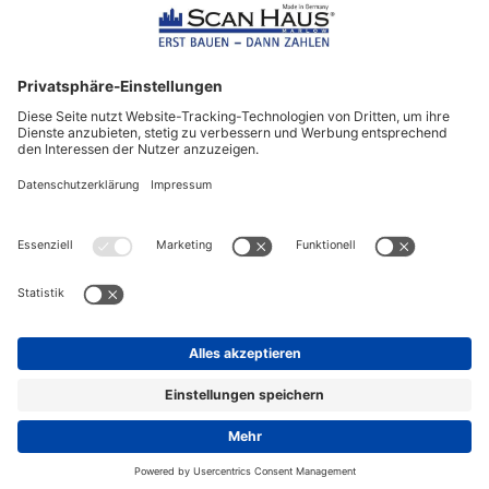
ScanHaus Marlow
Bleiben Sie immer gut
informiert!
Aktuelle News rund um ScanHaus &
das Thema Hausbau
Sofort informiert über neue Artikel
in unserem Hausbau-Ratgeber
ZUM NEWSLETTER ANMELDEN