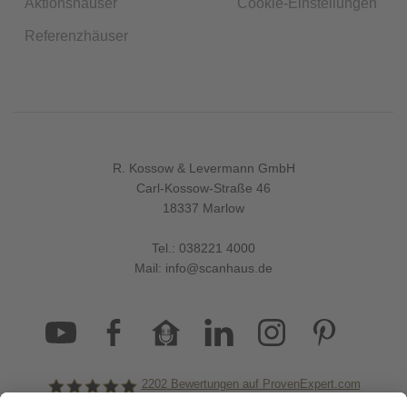
Aktionshäuser
Cookie-Einstellungen
Referenzhäuser
R. Kossow & Levermann GmbH
Carl-Kossow-Straße 46
18337 Marlow
Tel.:
038221 4000
Mail:
info@scanhaus.de
2202
Bewertungen auf ProvenExpert.com