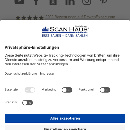
2202
Bewertungen auf ProvenExpert.com
ScanHaus Marlow
Bleiben Sie immer gut
informiert!
Aktuelle News rund um ScanHaus &
das Thema Hausbau
Sofort informiert über neue Artikel
in unserem Hausbau-Ratgeber
ZUM NEWSLETTER ANMELDEN