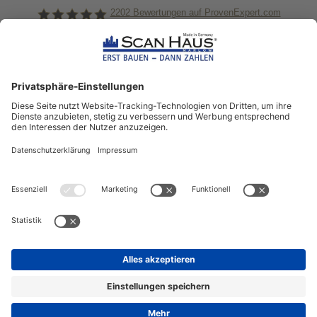
2202
Bewertungen auf ProvenExpert.com
ScanHaus Marlow
Bleiben Sie immer gut
informiert!
Aktuelle News rund um ScanHaus &
das Thema Hausbau
Sofort informiert über neue Artikel
in unserem Hausbau-Ratgeber
ZUM NEWSLETTER ANMELDEN