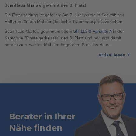
Brauchen Sie Hilfe?
ScanHaus Marlow gewinnt den 3. Platz!
038221 4000
Die Entscheidung ist gefallen: Am 7. Juni wurde in Schwäbisch
Hall zum fünften Mal der Deutsche Traumhauspreis verliehen.
ScanHaus Marlow gewinnt mit dem
SH 113 B Variante A
in der
MUSTERHAUS FINDEN
Kategorie "Einsteigerhäuser" den 3. Platz und holt sich damit
bereits zum zweiten Mal den begehrten Preis ins Haus.
Artikel lesen
Berater in Ihrer
Nähe finden