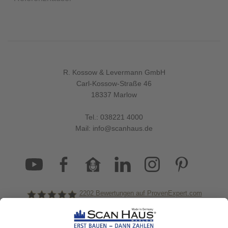
R. Kossow & Levermann GmbH
Carl-Kossow-Straße 46
18337 Marlow
Tel.:
038221 4000
Mail:
info@scanhaus.de
2202
Bewertungen auf ProvenExpert.com
ScanHaus Marlow