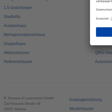
1,5-Geschosser
Individue
Stadtvilla
Made in 
Ausbauhaus
Zertifizie
Mehrgenerationenhaus
Fertigha
Doppelhaus
Alles aus
Aktionshäuser
QNG-Sie
Referenzhäuser
Auszeic
R. Kossow & Levermann GmbH
Katalogbestellung
Carl-Kossow-Straße 46
Musterhäuser
18337 Marlow