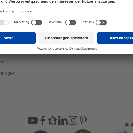
lles Bauen
Grundstücksservice
Germany
Finanzierungsrechne
rte Qualität
Videos
usbauweise
Podcast Hausblick
 einer Hand
Newsletter
gel
hnungen