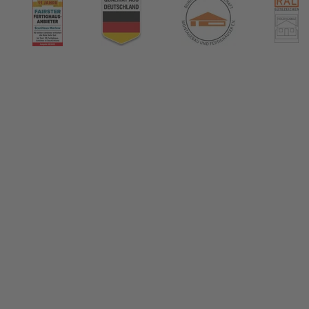
nHaus Marlow
ormiert!
us & das Thema Hausbau
tikel in unserem Hausbau-Ratgeber