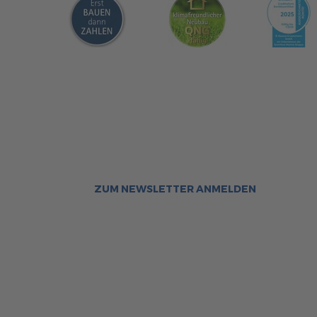
Sca
Bleiben Sie immer gut inf
Aktuelle News rund um ScanHa
Sofort informiert über neue Ar
ZUM NEWSLETTER ANMELDEN