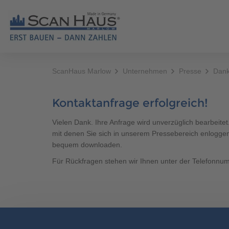
ScanHaus Marlow
Unternehmen
Presse
Dan
HÄUSER
MUST
Fertighäuser
ERST BAUEN - DANN ZAHLEN
Hausbauratgeber
News
Berater finden
Alle Fertighäuser
Alle Artikel
Ausstattung
Unser Wohnversprechen
Grundstücksservice
Unternehmen
Katalog bestellen
Bestseller
Allgemeines
Kontaktanfrage erfolgreich!
Brauchen Sie Hilfe?
038221 
Referenzhäuser
Individuelles Bauen
Events & Stelltage
Karriere
Kontaktformular
Bungalow & Winkelb
Finanzierung
Vielen Dank. Ihre Anfrage wird unverzüglich bearbeite
mit denen Sie sich in unserem Pressebereich enloggen 
Mehrfamilienhäuser
Made in Germany
Finanzierungsrechner
Regionales
1,5-Geschosser
Haustypen
bequem downloaden.
Zertifizierte Qualität
Videos
Sponsoring
Stadtvilla
Für Rückfragen stehen wir Ihnen unter der Telefonn
Brauchen Sie Hilfe?
038221 
Unsere Bauweise
Podcast HAUSBLICK
Baupartner werden
Ausbauhaus
Energieeffizient bauen
Newsletter
Mehrgenerationenh
Alles aus einer Hand
Doppelhaus