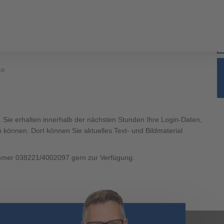
ke
ERHÄUSER
SCANHAUS-VORTEILE
RUND UMS BAUEN
ÜBER U
400 500
ungalow
t. Sie erhalten innerhalb der nächsten Stunden Ihre Login-Daten,
können. Dort können Sie aktuelles Text- und Bildmaterial
ummer 038221/4002097 gern zur Verfügung.
400 500
aus