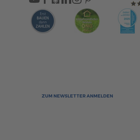
Sca
Bleiben Sie immer gut inf
Aktuelle News rund um ScanHa
Sofort informiert über neue Ar
ZUM NEWSLETTER ANMELDEN