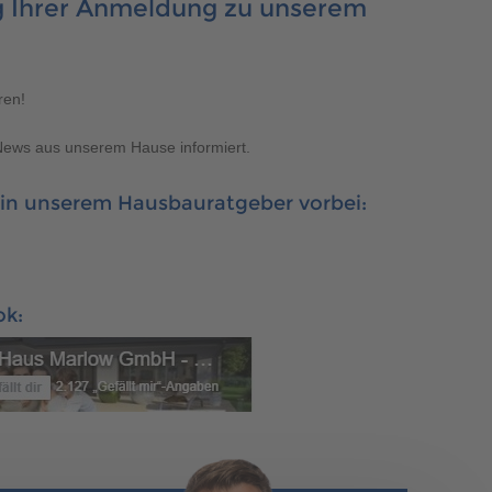
400 500
ng Ihrer Anmeldung zu unserem
ren!
News aus unserem Hause informiert.
400 500
 in unserem Hausbauratgeber vorbei:
ok:
400 500
400 500