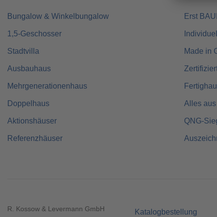
Bungalow & Winkelbungalow
Erst BA
1,5-Geschosser
Individue
Stadtvilla
Made in 
Ausbauhaus
Zertifizie
Mehrgenerationenhaus
Fertigha
Doppelhaus
Alles aus
Aktionshäuser
QNG-Sie
Referenzhäuser
Auszeic
R. Kossow & Levermann GmbH
Katalogbestellung