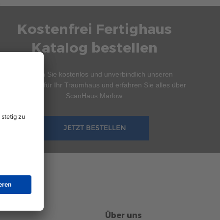
Kostenfrei Fertighaus
Katalog bestellen
Bestellen Sie kostenlos und unverbindlich unseren
Hauskatalog für Ihr Traumhaus und erfahren Sie alles über
ScanHaus Marlow.
JETZT BESTELLEN
Über uns