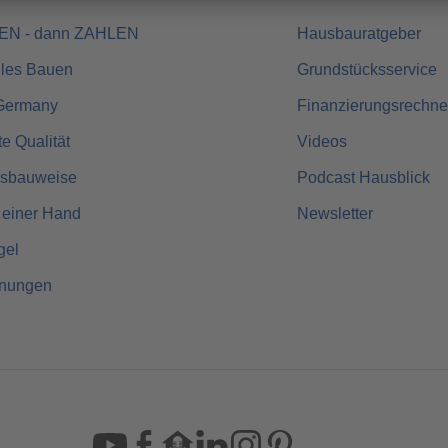
UEN - dann ZAHLEN
Hausbauratgeber
lles Bauen
Grundstücksservice
Germany
Finanzierungsrechne
rte Qualität
Videos
usbauweise
Podcast Hausblick
 einer Hand
Newsletter
gel
hnungen