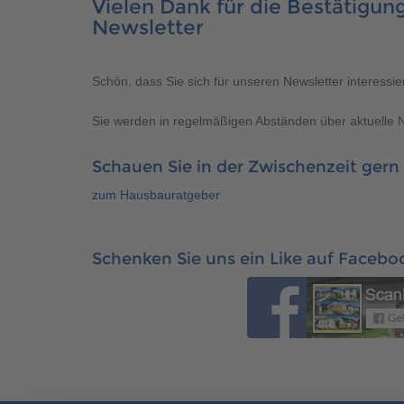
Brauchen Sie Hilfe?
038221 
Vielen Dank für die Bestätigu
QNG-Siegel
Aktionshaus
Newsletter
Auszeichnungen
Schön, dass Sie sich für unseren Newsletter interessie
Sie werden in regelmäßigen Abständen über aktuelle 
Brauchen Sie Hilfe?
038221 
Schauen Sie in der Zwischenzeit gern
zum Hausbauratgeber
Schenken Sie uns ein Like auf Facebo
Brauchen Sie Hilfe?
Brauchen Sie Hilfe?
038221 
038221 