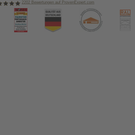
2202
Bewertungen auf ProvenExpert.com
nHaus Marlow
ormiert!
us & das Thema Hausbau
tikel in unserem Hausbau-Ratgeber