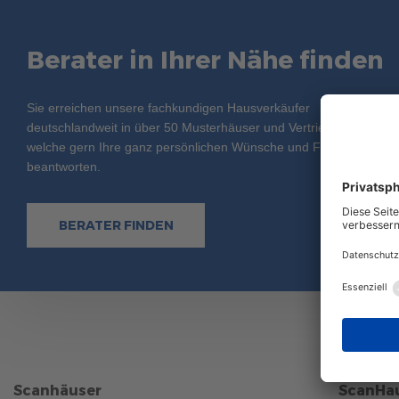
Berater in Ihrer Nähe finden
Sie erreichen unsere fachkundigen Hausverkäufer
deutschlandweit in über 50 Musterhäuser und Vertriebsbüros,
welche gern Ihre ganz persönlichen Wünsche und Fragen
beantworten.
BERATER FINDEN
Scanhäuser
ScanHau