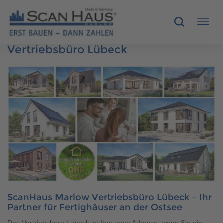
Vertriebsbüro Lübeck
HÄUSER
MUSTERHÄUSER
SCANHAUS-VORTEILE
RUND UMS BAUEN
ÜBER UNS
KONTAKT
ScanHaus Marlow Vertriebsbüro Lübeck – Ihr
Partner für Fertighäuser an der Ostsee
Das Vertriebsbüro Lübeck ist Ihre erste Adresse, wenn Sie ein