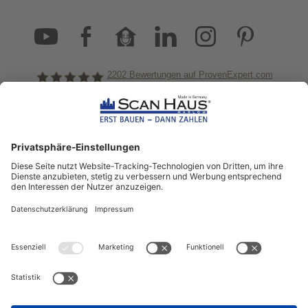
2202
Bewertungen auf ProvenExpert.com
ScanHaus Marlow
Bleiben Sie immer gut
informiert!
Aktuelle News rund um ScanHaus &
das Thema Hausbau
Sofort informiert über neue Artikel
in unserem Hausbau-Ratgeber
ZUM NEWSLETTER ANMELDEN