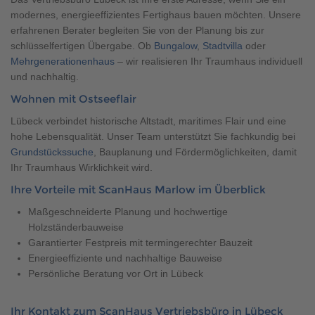
Brauchen Sie Hilfe?
modernes, energieeffizientes Fertighaus bauen möchten. Unsere
038221 4000
erfahrenen Berater begleiten Sie von der Planung bis zur
schlüsselfertigen Übergabe. Ob
Bungalow
,
Stadtvilla
oder
Mehrgenerationenhaus
– wir realisieren Ihr Traumhaus individuell
und nachhaltig.
MUSTERHAUS FINDEN
Wohnen mit Ostseeflair
Lübeck verbindet historische Altstadt, maritimes Flair und eine
hohe Lebensqualität. Unser Team unterstützt Sie fachkundig bei
Grundstückssuche
, Bauplanung und Fördermöglichkeiten, damit
Ihr Traumhaus Wirklichkeit wird.
Ihre Vorteile mit ScanHaus Marlow im Überblick
Maßgeschneiderte Planung und hochwertige
Holzständerbauweise
Garantierter Festpreis mit termingerechter Bauzeit
Energieeffiziente und nachhaltige Bauweise
Persönliche Beratung vor Ort in Lübeck
Ihr Kontakt zum ScanHaus Vertriebsbüro in Lübeck