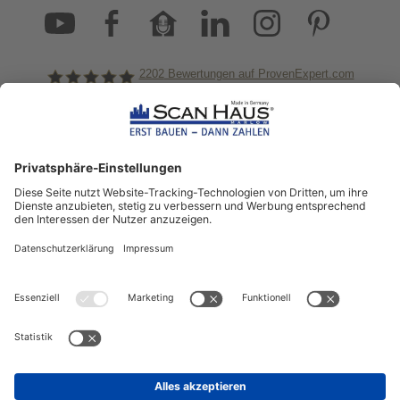
2202
Bewertungen auf ProvenExpert.com
ScanHaus Marlow
Bleiben Sie immer gut
informiert!
Aktuelle News rund um ScanHaus &
das Thema Hausbau
Sofort informiert über neue Artikel
in unserem Hausbau-Ratgeber
ZUM NEWSLETTER ANMELDEN