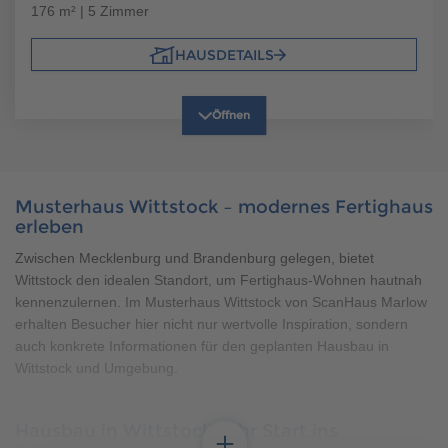
176 m² | 5 Zimmer
HAUSDETAILS
Öffnen
Beschreibung:
Das SH 180 - Variante D zeigt eine Erkerlösung mit darüber
liegender Trapezgaube: Eine Fünf-Zimmer-Lösung mit
Musterhaus Wittstock – modernes Fertighaus
großem Wohn-, Koch- und Essbereich, drei weiteren
erleben
Zimmern, einem Gäste-WC mit Platz für eine mögliche
Dusche, Schlafzimmer mit separater Ankleide, Bad mit
Zwischen Mecklenburg und Brandenburg gelegen, bietet
interessanter Waschtisch- und Duschlösung und einem
Wittstock den idealen Standort, um Fertighaus-Wohnen hautnah
großen Hauswirtschaftsraum.
kennenzulernen. Im Musterhaus Wittstock von ScanHaus Marlow
erhalten Besucher hier nicht nur wertvolle Inspiration, sondern
auch konkrete Informationen für den geplanten Hausbau in
Wittstock und Umgebung.
Hausbau in Wittstock – Ihr Start ins