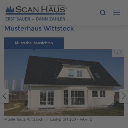
Musterhaus Wittstock
HÄUSER
Musterhausansichten
MUSTERHÄUSER
1
/
5
SCANHAUS-VORTEILE
RUND UMS BAUEN
ÜBER UNS
KONTAKT
Musterhaus Wittstock | Haustyp SH 180 - VAR. D
Mu