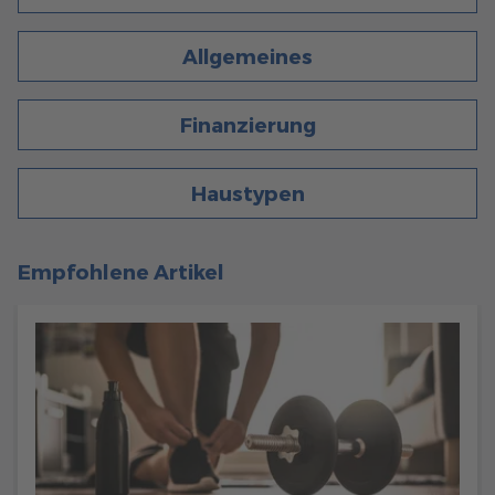
Allgemeines
Finanzierung
Haustypen
Empfohlene Artikel
288
Haustypen
6 Min. Lesezeit
19.02.2024
INDIVIDUALISIERUNGSMÖGLICHKEITEN FÜR
STADTVILLA-FERTIGHAUS
Verwandeln Sie Ihren Wohntraum in Realität mit einer
individuell gestalteten Stadtvilla.
mehr erfahren