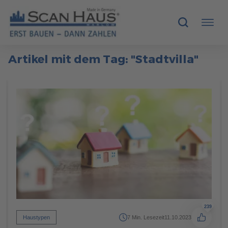
Artikel mit dem Tag: "Stadtvilla"
HÄUSER
MUSTERHÄUSER
SCANHAUS-VORTEILE
RUND UMS BAUEN
ÜBER UNS
KONTAKT
239
Haustypen
7 Min. Lesezeit
11.10.2023