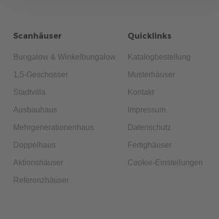
155
Scanhäuser
Quicklinks
Allgemeines
5 Min. Lesezeit
08.02.2022
NACHHALTIG BAUEN: DAS SIND DIE VORTEILE VON
Bungalow & Winkelbungalow
Katalogbestellung
HOLZ ALS BAUSTOFF
1,5-Geschosser
Musterhäuser
Interessieren Sie sich für nachhaltiges Bauen mit Holz?
Stadtvilla
Kontakt
Dieser traditionelle Baustoff hat noch viele weitere Vorteile
zu bieten! Informieren Sie sich jetzt.
Ausbauhaus
Impressum
mehr erfahren
Mehrgenerationenhaus
Datenschutz
Doppelhaus
Fertighäuser
Aktionshäuser
Cookie-Einstellungen
Referenzhäuser