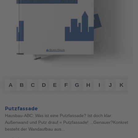
Möchten Sie für Ihr Kind einen Garten schaffen, der voller
spannender Entdeckungen und Wohlfühlbereiche steckt?
Hier präsentieren wir Ihnen neun fesselnde Tipps.
mehr erfahren
A
B
C
D
E
F
G
H
I
J
K
L
Putzfassade
Hausbau-ABC: Was ist eine Putzfassade? Ist doch klar:
Außenwand und Putz drauf = Putzfassade! ...Genauer?Konkret
besteht der Wandaufbau aus...