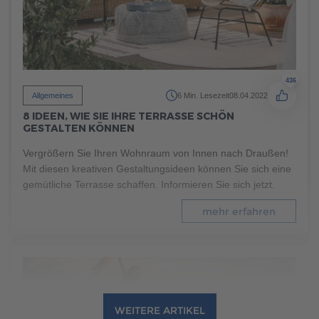
Haustypen
5 Min. Lesezeit
20.03.2024
3 TIPPS ZUR PLANUNG VON STADTVILLEN
Stadtvillen bieten viel Platz und ein modernes Design. Mit
unseren Tipps planen Sie Ihre Stadtvilla Schritt für Schritt -
von der Standortwahl bis zur Grundrissplanung.
436
Allgemeines
6 Min. Lesezeit
08.04.2022
mehr erfahren
8 IDEEN, WIE SIE IHRE TERRASSE SCHÖN
GESTALTEN KÖNNEN
Vergrößern Sie Ihren Wohnraum von Innen nach Draußen!
Mit diesen kreativen Gestaltungsideen können Sie sich eine
gemütliche Terrasse schaffen. Informieren Sie sich jetzt.
mehr erfahren
WEITERE ARTIKEL