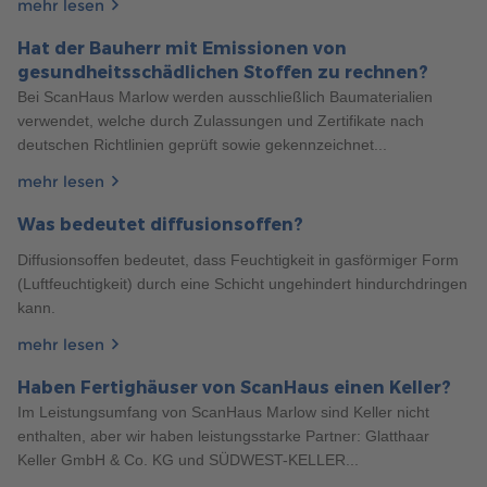
mehr lesen
Hat der Bauherr mit Emissionen von
gesundheitsschädlichen Stoffen zu rechnen?
Bei ScanHaus Marlow werden ausschließlich Baumaterialien
verwendet, welche durch Zulassungen und Zertifikate nach
342
deutschen Richtlinien geprüft sowie gekennzeichnet...
Allgemeines
5 Min. Lesezeit
08.02.2022
mehr lesen
BELEUCHTUNGSKONZEPT: TIPPS FÜR DIE
LICHTPLANUNG IN IHREM EINFAMILIENHAUS
Was bedeutet diffusionsoffen?
Lassen Sie Ihre Räume mit der richtigen Beleuchtung im
Diffusionsoffen bedeutet, dass Feuchtigkeit in gasförmiger Form
besten Licht erstrahlen! Worauf sollten Sie in Ihrem Haus
(Luftfeuchtigkeit) durch eine Schicht ungehindert hindurchdringen
achten? Jetzt informieren.
kann.
mehr erfahren
mehr lesen
Haben Fertighäuser von ScanHaus einen Keller?
Im Leistungsumfang von ScanHaus Marlow sind Keller nicht
enthalten, aber wir haben leistungsstarke Partner: Glatthaar
Keller GmbH & Co. KG und SÜDWEST-KELLER...