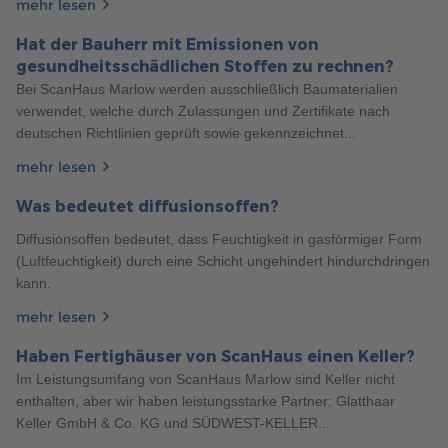
mehr lesen
5 TIPPS ZUR PLANUNG VON DOPPELHÄUSERN
Hat der Bauherr mit Emissionen von
Planen Sie Ihr Doppelhaus optimal, von Grundriss bis
gesundheitsschädlichen Stoffen zu rechnen?
197
Schallschutz. Entdecken Sie unsere Tipps für harmonisches
Bei ScanHaus Marlow werden ausschließlich Baumaterialien
Finanzierung
4 Min. Lesezeit
12.08.2021
Zusammenleben in Ihrem neuen Zuhause.
verwendet, welche durch Zulassungen und Zertifikate nach
BAUFINANZIERUNG OHNE EIGENKAPITAL – RISIKO
mehr erfahren
deutschen Richtlinien geprüft sowie gekennzeichnet...
ODER CHANCE?
mehr lesen
Erfahren Sie hier, welche Alternativen zur Baufinanzierung
ohne Eigenkapital existieren und wie realistisch diese
Was bedeutet diffusionsoffen?
Optionen sind.
Diffusionsoffen bedeutet, dass Feuchtigkeit in gasförmiger Form
mehr erfahren
(Luftfeuchtigkeit) durch eine Schicht ungehindert hindurchdringen
kann.
mehr lesen
Haben Fertighäuser von ScanHaus einen Keller?
Im Leistungsumfang von ScanHaus Marlow sind Keller nicht
enthalten, aber wir haben leistungsstarke Partner: Glatthaar
Keller GmbH & Co. KG und SÜDWEST-KELLER...