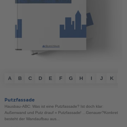
von Vorteil. Entdecken Sie hier, worauf Sie achten sollten.
mehr erfahren
A
B
C
D
E
F
G
H
I
J
K
L
Putzfassade
Hausbau-ABC: Was ist eine Putzfassade? Ist doch klar:
Außenwand und Putz drauf = Putzfassade! ...Genauer?Konkret
157
besteht der Wandaufbau aus...
Haustypen
5 Min. Lesezeit
29.01.2024