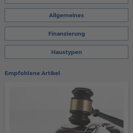
405
Allgemeines
6 Min. Lesezeit
11.04.2023
Allgemeines
SO INDIVIDUELL KÖNNEN SIE DIE TERRASSE IHRES
FERTIGHAUSES GESTALTEN
Finanzierung
Seit vielen Jahren gewinnt der Outdoor-Bereich zunehmend
an Bedeutung, und die Terrasse wird zu einem
multifunktionalen Raum - sei es als Büro, Küche,
Haustypen
Kinderzimmer oder Entspannungsoase.
mehr erfahren
Empfohlene Artikel