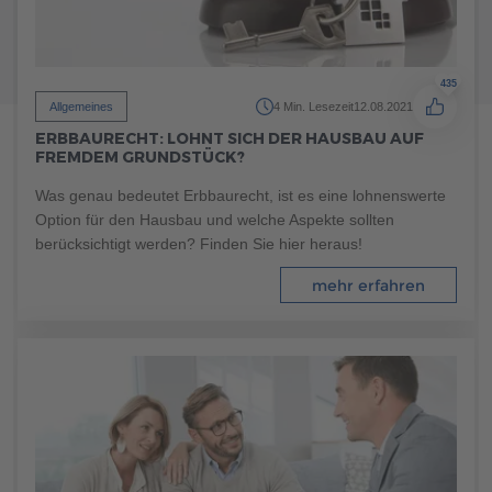
435
Allgemeines
4 Min. Lesezeit
12.08.2021
ERBBAURECHT: LOHNT SICH DER HAUSBAU AUF
FREMDEM GRUNDSTÜCK?
Was genau bedeutet Erbbaurecht, ist es eine lohnenswerte
Option für den Hausbau und welche Aspekte sollten
berücksichtigt werden? Finden Sie hier heraus!
89
mehr erfahren
Allgemeines
7 Min. Lesezeit
16.01.2024
GRÜNER WOHNTRAUM: FERTIGHAUS-GARTEN
GESTALTEN
Wohnen im Grünen: Mit einem Fertighaus-Garten schaffen
Sie sich einen Wohlfühlort für die ganze Familie. In unserem
Ratgeber erfahren Sie, wie Sie Ihren Garten so gestalten,
dass er zu Ihren individuellen Bedürfnissen passt.