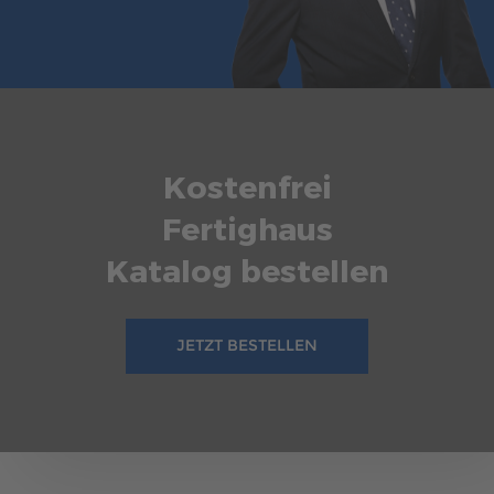
mehr erfahren
Kostenfrei
Fertighaus
Katalog bestellen
JETZT BESTELLEN
216
Allgemeines
4 Min. Lesezeit
23.02.2024
KFW-FÖRDERUNG FÜR KLIMAFREUNDLICHEN
NEUBAU
Alles über die KfW-Förderung für klimafreundlichen Neubau