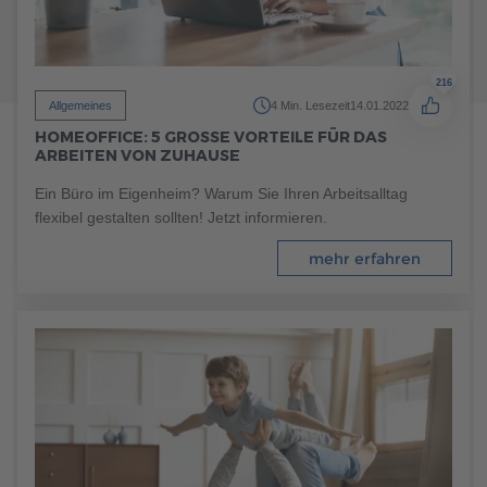
216
Allgemeines
4 Min. Lesezeit
14.01.2022
HOMEOFFICE: 5 GROSSE VORTEILE FÜR DAS A
RBEITEN VON ZUHAUSE
Ein Büro im Eigenheim? Warum Sie Ihren Arbeitsalltag
flexibel gestalten sollten! Jetzt informieren.
mehr erfahren
89
Allgemeines
7 Min. Lesezeit
16.01.2024
GRÜNER WOHNTRAUM: FERTIGHAUS-GARTEN
GESTALTEN
Wohnen im Grünen: Mit einem Fertighaus-Garten schaffen
Sie sich einen Wohlfühlort für die ganze Familie. In unserem
Ratgeber erfahren Sie, wie Sie Ihren Garten so gestalten,
dass er zu Ihren individuellen Bedürfnissen passt.