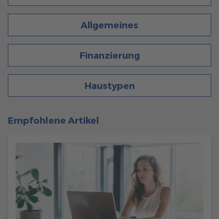
405
Allgemeines
6 Min. Lesezeit
11.04.2023
Allgemeines
SO INDIVIDUELL KÖNNEN SIE DIE TERRASSE IHRES
FERTIGHAUSES GESTALTEN
Finanzierung
Seit vielen Jahren gewinnt der Outdoor-Bereich zunehmend
an Bedeutung, und die Terrasse wird zu einem
multifunktionalen Raum - sei es als Büro, Küche,
Haustypen
Kinderzimmer oder Entspannungsoase.
mehr erfahren
Empfohlene Artikel