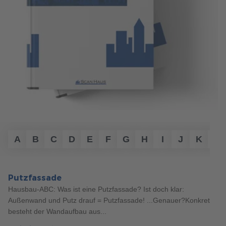
mehr erfahren
A
B
C
D
E
F
G
H
I
J
K
L
Putzfassade
Hausbau-ABC: Was ist eine Putzfassade? Ist doch klar:
Außenwand und Putz drauf = Putzfassade! ...Genauer?Konkret
157
besteht der Wandaufbau aus...
Haustypen
5 Min. Lesezeit
29.01.2024