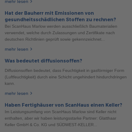
mehr lesen
5 TIPPS ZUR PLANUNG VON DOPPELHÄUSERN
Hat der Bauherr mit Emissionen von
164
Planen Sie Ihr Doppelhaus optimal, von Grundriss bis
gesundheitsschädlichen Stoffen zu rechnen?
Allgemeines
5 Min. Lesezeit
30.09.2021
Schallschutz. Entdecken Sie unsere Tipps für harmonisches
Bei ScanHaus Marlow werden ausschließlich Baumaterialien
9 GUTE GRÜNDE: DIESE VORTEILE SPRECHEN FÜR
Zusammenleben in Ihrem neuen Zuhause.
verwendet, welche durch Zulassungen und Zertifikate nach
EIN EIGENHEIM
mehr erfahren
deutschen Richtlinien geprüft sowie gekennzeichnet...
Welche Vorzüge bringt ein eigenes Haus im Vergleich zur
mehr lesen
Mietwohnung mit sich? Finden Sie es hier heraus!
Was bedeutet diffusionsoffen?
mehr erfahren
Diffusionsoffen bedeutet, dass Feuchtigkeit in gasförmiger Form
(Luftfeuchtigkeit) durch eine Schicht ungehindert hindurchdringen
kann.
mehr lesen
Haben Fertighäuser von ScanHaus einen Keller?
Im Leistungsumfang von ScanHaus Marlow sind Keller nicht
enthalten, aber wir haben leistungsstarke Partner: Glatthaar
Keller GmbH & Co. KG und SÜDWEST-KELLER...