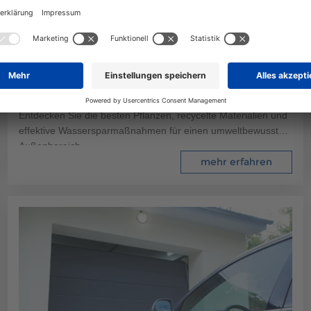
265
Allgemeines
5 Min. Lesezeit
26.08.2024
KLIMAFREUNDLICHE GARTENGESTALTUNG:
NACHHALTIGE PFLANZEN UND MATERIALIEN,
WASSER- UND ENERGIESPARMASSNAHMEN
Gestalten Sie Ihren Garten klimafreundlich und nachhaltig:
Entdecken Sie die besten Pflanzen, recycelte Materialien und
effektive Wassersparmaßnahmen für einen umweltbewussten
Außenbereich.
mehr erfahren