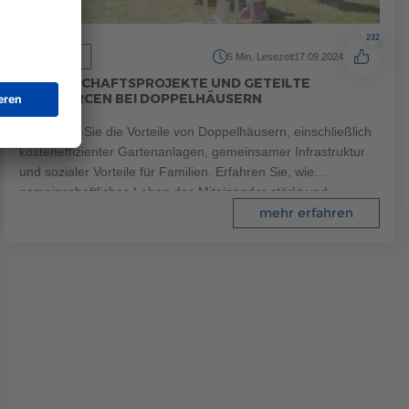
232
Haustypen
5 Min. Lesezeit
17.09.2024
GEMEINSCHAFTSPROJEKTE UND GETEILTE
RESSOURCEN BEI DOPPELHÄUSERN
Entdecken Sie die Vorteile von Doppelhäusern, einschließlich
kosteneffizienter Gartenanlagen, gemeinsamer Infrastruktur
und sozialer Vorteile für Familien. Erfahren Sie, wie
gemeinschaftliches Leben das Miteinander stärkt und
Ressourcen optimal nutzt.
mehr erfahren