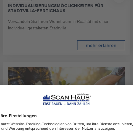
INDIVIDUALISIERUNGSMÖGLICHKEITEN FÜR
STADTVILLA-FERTIGHAUS
Verwandeln Sie Ihren Wohntraum in Realität mit einer
individuell gestalteten Stadtvilla.
mehr erfahren