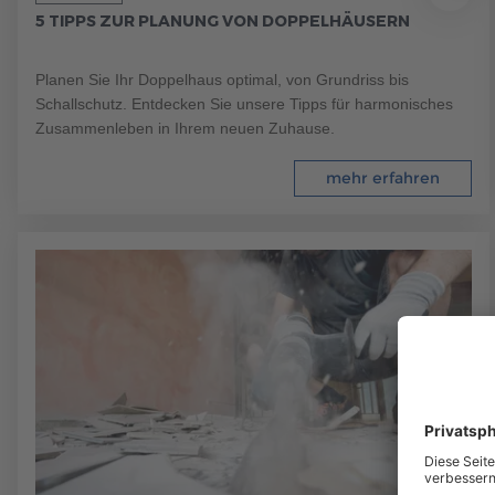
5 TIPPS ZUR PLANUNG VON DOPPELHÄUSERN
Planen Sie Ihr Doppelhaus optimal, von Grundriss bis
Schallschutz. Entdecken Sie unsere Tipps für harmonisches
Zusammenleben in Ihrem neuen Zuhause.
mehr erfahren