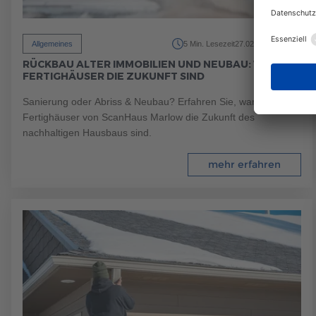
200
Allgemeines
5 Min. Lesezeit
27.02.2024
RÜCKBAU ALTER IMMOBILIEN UND NEUBAU: WARUM
FERTIGHÄUSER DIE ZUKUNFT SIND
Sanierung oder Abriss & Neubau? Erfahren Sie, warum
Fertighäuser von ScanHaus Marlow die Zukunft des
nachhaltigen Hausbaus sind.
mehr erfahren