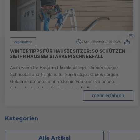
108
Allgemeines
5 Min. Lesezeit
17.01.2025
WINTERTIPPS FÜR HAUSBESITZER: SO SCHÜTZEN
SIE IHR HAUS BEI STARKEM SCHNEEFALL
Auch wenn Ihr Haus im Flachland liegt, können starker
Schneefall und Eisglätte für kurzfristiges Chaos sorgen.
Gefahren drohen unter anderem von einer zu hohen
Schneelast auf dem Dach, von herabfallenden
Schneemassen oder Eiszapfen und spiegelglatten Gehwegen
mehr erfahren
vor Ihrem Haus. Lesen Sie jetzt unsere Tipps!
Kategorien
Alle Artikel