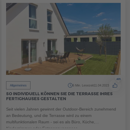
MUSTERHAUS FINDEN
MUSTERHAUS FINDEN
405
Allgemeines
6 Min. Lesezeit
11.04.2023
SO INDIVIDUELL KÖNNEN SIE DIE TERRASSE IHRES
MUSTERHAUS FINDEN
MUSTERHAUS FINDEN
FERTIGHAUSES GESTALTEN
Seit vielen Jahren gewinnt der Outdoor-Bereich zunehmend
an Bedeutung, und die Terrasse wird zu einem
multifunktionalen Raum - sei es als Büro, Küche,
Kinderzimmer oder Entspannungsoase.