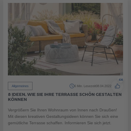
400 500
400 500
436
Allgemeines
6 Min. Lesezeit
08.04.2022
8 IDEEN, WIE SIE IHRE TERRASSE SCHÖN GESTALTEN
400 500
400 500
KÖNNEN
Vergrößern Sie Ihren Wohnraum von Innen nach Draußen!
Mit diesen kreativen Gestaltungsideen können Sie sich eine
gemütliche Terrasse schaffen. Informieren Sie sich jetzt.