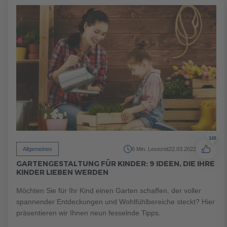
Brauchen Sie Hilfe?
038221 
QNG-Siegel
Aktionshaus
Auszeichnungen
Brauchen Sie Hilfe?
038221 
349
Allgemeines
6 Min. Lesezeit
22.03.2022
GARTENGESTALTUNG FÜR KINDER: 9 IDEEN, DIE IHRE
Brauchen Sie Hilfe?
Brauchen Sie Hilfe?
038221 
038221 
KINDER LIEBEN WERDEN
Möchten Sie für Ihr Kind einen Garten schaffen, der voller
spannender Entdeckungen und Wohlfühlbereiche steckt? Hier
präsentieren wir Ihnen neun fesselnde Tipps.