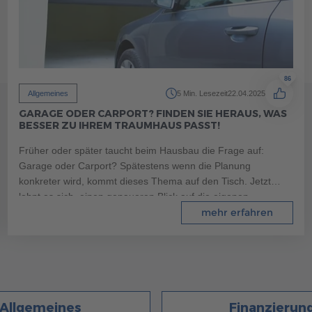
86
Allgemeines
5 Min. Lesezeit
22.04.2025
GARAGE ODER CARPORT? FINDEN SIE HERAUS, WAS
BESSER ZU IHREM TRAUMHAUS PASST!
Früher oder später taucht beim Hausbau die Frage auf:
Garage oder Carport? Spätestens wenn die Planung
konkreter wird, kommt dieses Thema auf den Tisch. Jetzt
lohnt es sich, einen genaueren Blick auf die eigenen
Bedürfnisse und die Vorteile beider Varianten zu werfen.
mehr erfahren
Allgemeines
Finanzierun