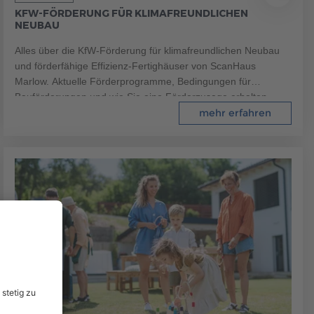
KFW-FÖRDERUNG FÜR KLIMAFREUNDLICHEN
NEUBAU
Alles über die KfW-Förderung für klimafreundlichen Neubau
und förderfähige Effizienz-Fertighäuser von ScanHaus
Marlow. Aktuelle Förderprogramme, Bedingungen für
Bauförderungen und wie Sie eine Förderzusage erhalten.
Staatliche Unterstützung für Ihr Traumhaus - jetzt informieren!
mehr erfahren