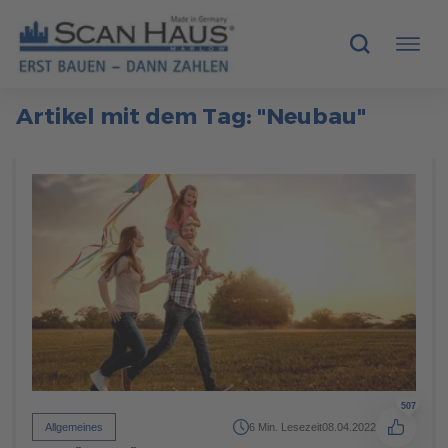
Artikel mit dem Tag: "Neubau"
HÄUSER
MUSTERHÄUSER
SCANHAUS-VORTEILE
RUND UMS BAUEN
ÜBER UNS
KONTAKT
507
Allgemeines
6 Min. Lesezeit
08.04.2022