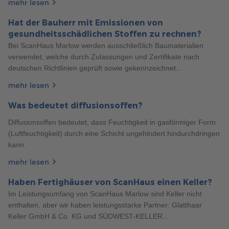
mehr lesen
Hat der Bauherr mit Emissionen von
gesundheitsschädlichen Stoffen zu rechnen?
Bei ScanHaus Marlow werden ausschließlich Baumaterialien
156
verwendet, welche durch Zulassungen und Zertifikate nach
Allgemeines
5 Min. Lesezeit
22.12.2023
deutschen Richtlinien geprüft sowie gekennzeichnet...
SO ENTSTEHT EIN FERTIGHAUS: DIE BAUWEISE IM
DETAIL
mehr lesen
Erfahren Sie alles über die Bauphase eines Fertighauses:
Was bedeutet diffusionsoffen?
Von der Grundstückssuche und Planung bis zur Montage
428
Diffusionsoffen bedeutet, dass Feuchtigkeit in gasförmiger Form
der Fertigbauteile, Installation der Versorgungsleitungen und
Allgemeines
6 Min. Lesezeit
28.02.2023
(Luftfeuchtigkeit) durch eine Schicht ungehindert hindurchdringen
Innenausbau.
BIS SIE IM WOHNZIMMER SITZEN – WIE LANGE
kann.
DAUERT DER BAU EINES FERTIGHAUSES?
mehr erfahren
mehr lesen
Wie lange dauert es, bis Sie Ihr Wohnzimmer in Ihrem
Fertighaus genießen können? Hier erfahren Sie mehr über
Haben Fertighäuser von ScanHaus einen Keller?
die Bauprozessschritte sowie den Zeitplan.
Im Leistungsumfang von ScanHaus Marlow sind Keller nicht
enthalten, aber wir haben leistungsstarke Partner: Glatthaar
mehr erfahren
Keller GmbH & Co. KG und SÜDWEST-KELLER...