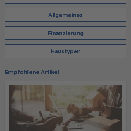
Allgemeines
Finanzierung
Haustypen
313
Empfohlene Artikel
Allgemeines
6 Min. Lesezeit
13.06.2022
DAS SIND DIE BEHARRLICHSTEN VORURTEILE ÜBER
FERTIGHÄUSER
Haben Sie Bedenken bezüglich Fertighäusern? Wir räumen
mit den gängigsten Vorurteilen gegenüber der Fertighaus-
Bauweise auf und stehen Ihnen für Fragen zur Verfügung.
Lesen Sie jetzt mehr!
mehr erfahren