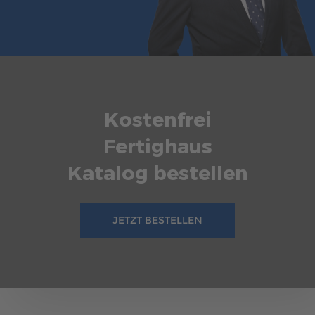
überzeugt. ScanHaus Marlow bietet eine breite Palette an
FERTIGHAUS ODER SELBER BAUEN – GRÜNDE FÜR
Gestaltungsmöglichkeiten für Bungalows, von der
EIN FERTIGHAUS
Grundform bis zur detaillierten Grundrissgestaltung.
Träumen Sie von einem maßgeschneiderten Haus? Das ist
mehr erfahren
auch mit einem Fertighaus möglich! Wir bieten
Unterstützung bei der Entscheidung zwischen einem
Fertighaus und dem Eigenbau.
Kostenfrei
mehr erfahren
Fertighaus
Katalog bestellen
JETZT BESTELLEN