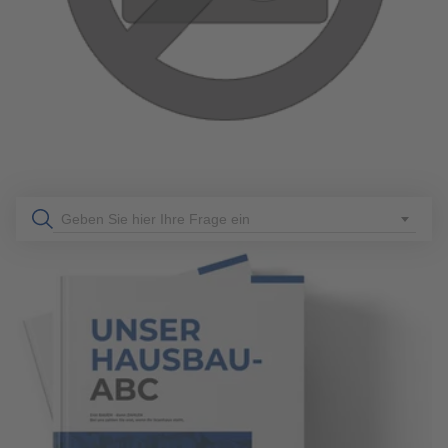
Geben Sie hier Ihre Frage ein
89
Allgemeines
7 Min. Lesezeit
16.01.2024
GRÜNER WOHNTRAUM: FERTIGHAUS-GARTEN
GESTALTEN
Wohnen im Grünen: Mit einem Fertighaus-Garten schaffen
Sie sich einen Wohlfühlort für die ganze Familie. In unserem