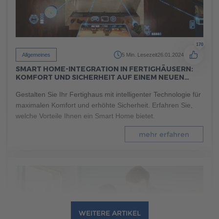
190
Allgemeines
5 Min. Lesezeit
13.06.2022
DIE BESTEN DIGITALEN TOOLS FÜR DIE PLANUNG
IHRES HAUSBAUS: ONLINE UND KOSTENFREI
170
Ihr Grundriss steht bereits, und nun sind die Details an der
Allgemeines
5 Min. Lesezeit
26.01.2024
Reihe? Nutzen Sie digitale Online-Tools zur Planung von
SMART HOME-INTEGRATION IN FERTIGHÄUSERN:
KOMFORT UND SICHERHEIT AUF EINEM NEUEN
Beleuchtung, Steckdosen und mehr für Ihr Haus! Erfahren
LEVEL
Sie mehr in unserem Artikel.
Gestalten Sie Ihr Fertighaus mit intelligenter Technologie für
maximalen Komfort und erhöhte Sicherheit. Erfahren Sie,
mehr erfahren
welche Vorteile Ihnen ein Smart Home bietet.
mehr erfahren
WEITERE ARTIKEL