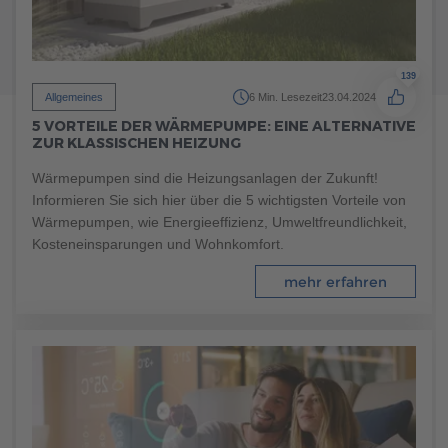
139
Allgemeines
6 Min. Lesezeit
23.04.2024
5 VORTEILE DER WÄRMEPUMPE: EINE ALTERNATIVE
ZUR KLASSISCHEN HEIZUNG
Wärmepumpen sind die Heizungsanlagen der Zukunft!
Informieren Sie sich hier über die 5 wichtigsten Vorteile von
Wärmepumpen, wie Energieeffizienz, Umweltfreundlichkeit,
Kosteneinsparungen und Wohnkomfort.
235
Allgemeines
8 Min. Lesezeit
08.04.2022
mehr erfahren
KÜCHENTRENDS: WELCHE KÜCHE PASST ZU MIR?
Stehen Sie gerade vor der aufregenden Herausforderung
des Hausbaus und sind dabei, Ihre Traumküche zu planen?
Mit diesen aktuellen Trends und hilfreichen Tipps treffen Sie
garantiert die richtigen Entscheidungen für Ihr
Fertighausprojekt!