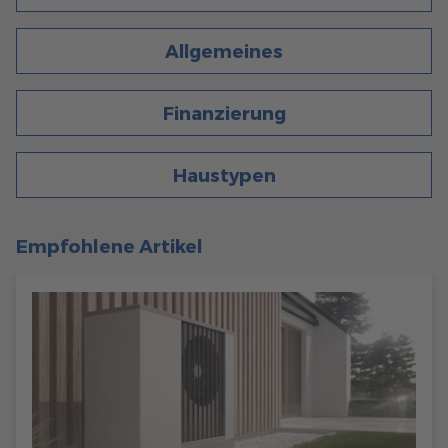
446
Allgemeines
Allgemeines
6 Min. Lesezeit
08.04.2022
STROMFRESSER IM HAUS: SO KÖNNEN SIE ENERGIE
Finanzierung
SPAREN!
Die Energiepreise steigen - höchste Zeit, die Stromfresser
im eigenen Haus zu entlarven. Erfahren Sie, wie Sie Energie
Haustypen
im Eigenheim sparen können!
mehr erfahren
Empfohlene Artikel