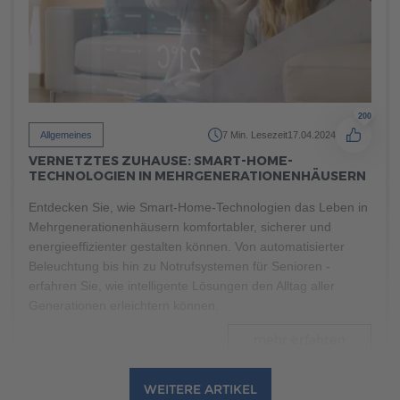
mehr erfahren
200
Allgemeines
7 Min. Lesezeit
17.04.2024
VERNETZTES ZUHAUSE: SMART-HOME-
TECHNOLOGIEN IN MEHRGENERATIONENHÄUSERN
Entdecken Sie, wie Smart-Home-Technologien das Leben in
Mehrgenerationenhäusern komfortabler, sicherer und
energieeffizienter gestalten können. Von automatisierter
Beleuchtung bis hin zu Notrufsystemen für Senioren -
erfahren Sie, wie intelligente Lösungen den Alltag aller
Generationen erleichtern können.
mehr erfahren
WEITERE ARTIKEL