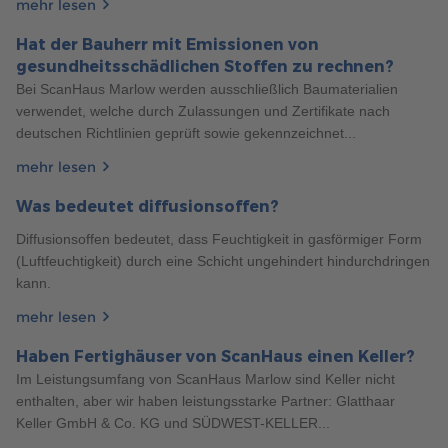
mehr lesen
Allgemeines
9 Min. Lesezeit
19.08.2022
Hat der Bauherr mit Emissionen von
WAS IST EIN FERTIGKELLER UND WAS KOSTET ER?
gesundheitsschädlichen Stoffen zu rechnen?
Die Fertighäuser von ScanHaus bieten eine breite Palette an
Bei ScanHaus Marlow werden ausschließlich Baumaterialien
Gestaltungsmöglichkeiten. Sie haben die Möglichkeit, einen
verwendet, welche durch Zulassungen und Zertifikate nach
Fertigkeller ganz nach Ihren Wünschen zu integrieren. Hier
deutschen Richtlinien geprüft sowie gekennzeichnet...
erfahren Sie mehr!
mehr lesen
mehr erfahren
Was bedeutet diffusionsoffen?
Diffusionsoffen bedeutet, dass Feuchtigkeit in gasförmiger Form
(Luftfeuchtigkeit) durch eine Schicht ungehindert hindurchdringen
kann.
mehr lesen
Haben Fertighäuser von ScanHaus einen Keller?
185
Im Leistungsumfang von ScanHaus Marlow sind Keller nicht
Haustypen
6 Min. Lesezeit
19.03.2024
enthalten, aber wir haben leistungsstarke Partner: Glatthaar
3 VORTEILE DES LEBENS IN EINEM 1,5-GESCHOSSER
Keller GmbH & Co. KG und SÜDWEST-KELLER...