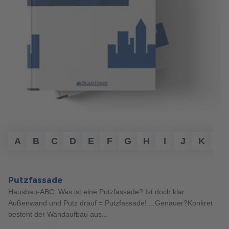
156
Haustypen
5 Min. Lesezeit
20.03.2024
3 TIPPS ZUR PLANUNG VON STADTVILLEN
A
B
C
D
E
F
G
H
I
J
K
L
Stadtvillen bieten viel Platz und ein modernes Design. Mit
unseren Tipps planen Sie Ihre Stadtvilla Schritt für Schritt -
von der Standortwahl bis zur Grundrissplanung.
Putzfassade
mehr erfahren
Hausbau-ABC: Was ist eine Putzfassade? Ist doch klar:
Außenwand und Putz drauf = Putzfassade! ...Genauer?Konkret
besteht der Wandaufbau aus...
496