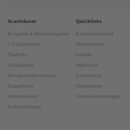
GESCHOSSER
Entscheiden Sie nach Ihren Bedürfnissen und erfahren Sie,
Scanhäuser
Quicklinks
welcher Gebäudetyp besser zu Ihrem Grundstück und Ihren
Lebensplänen passt.
Bungalow & Winkelbungalow
Katalogbestellung
mehr erfahren
1,5-Geschosser
Musterhäuser
Stadtvilla
Kontakt
Ausbauhaus
Impressum
Mehrgenerationenhaus
Datenschutz
Doppelhaus
Fertighäuser
200
Aktionshäuser
Cookie-Einstellungen
Allgemeines
5 Min. Lesezeit
27.02.2024
Referenzhäuser
RÜCKBAU ALTER IMMOBILIEN UND NEUBAU:
WARUM FERTIGHÄUSER DIE ZUKUNFT SIND
Sanierung oder Abriss & Neubau? Erfahren Sie, warum