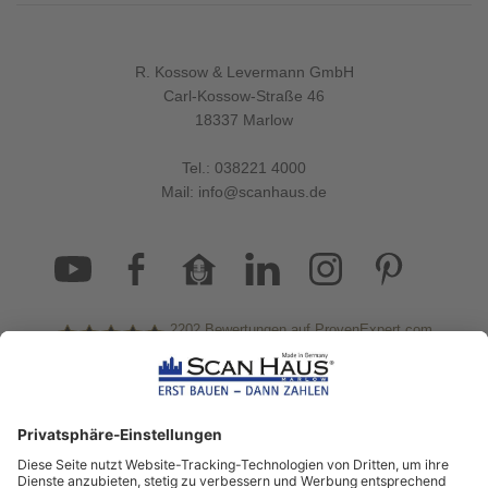
Fertighäuser von ScanHaus Marlow die Zukunft des
nachhaltigen Hausbaus sind.
mehr erfahren
R. Kossow & Levermann GmbH
Carl-Kossow-Straße 46
18337 Marlow
107
Tel.:
038221 4000
Haustypen
6 Min. Lesezeit
17.11.2023
Mail:
info@scanhaus.de
3 VORTEILE EINES 1,5 GESCHOSSERS
Entdecken Sie die Vorzüge des 1,5-Geschossers: Effiziente
Raumnutzung, flexible Gestaltungsmöglichkeiten und
Anpassung an verschiedene Bebauungspläne.
2202
Bewertungen auf ProvenExpert.com
mehr erfahren
ScanHaus Marlow
Bleiben Sie immer gut
informiert!