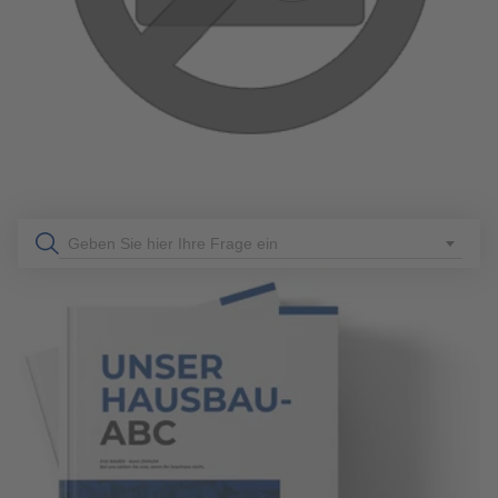
WÄRMEPUMPEN UND IHRE VORTEILE
Welche Wärmepumpe ist die richtige für Ihr Zuhause?
Informieren Sie sich über die verschiedenen Arten von
Wärmepumpen (Luft-Wasser, Luft-Luft, Wasser-Wasser,
Sole-Wasser) und ihre Vorteile. Finden Sie die perfekte
Lösung für Ihr Fertighaus und heizen Sie klimafreundlich!
mehr erfahren
Geben Sie hier Ihre Frage ein
313
Allgemeines
6 Min. Lesezeit
13.06.2022
DAS SIND DIE BEHARRLICHSTEN VORURTEILE ÜBER
FERTIGHÄUSER
Haben Sie Bedenken bezüglich Fertighäusern? Wir räumen
mit den gängigsten Vorurteilen gegenüber der Fertighaus-
Bauweise auf und stehen Ihnen für Fragen zur Verfügung.
Lesen Sie jetzt mehr!
mehr erfahren