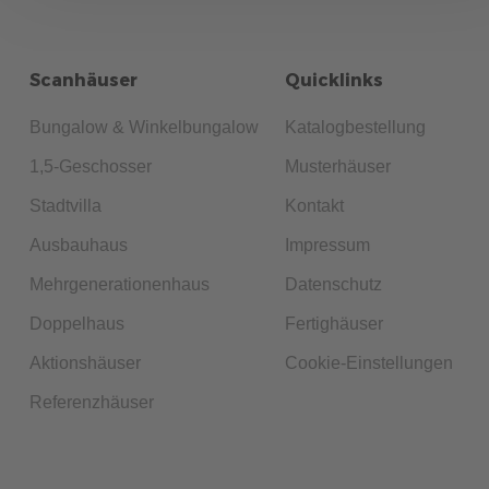
GESCHOSSER
Entscheiden Sie nach Ihren Bedürfnissen und erfahren Sie,
Scanhäuser
Quicklinks
welcher Gebäudetyp besser zu Ihrem Grundstück und Ihren
Lebensplänen passt.
Bungalow & Winkelbungalow
Katalogbestellung
mehr erfahren
1,5-Geschosser
Musterhäuser
Stadtvilla
Kontakt
Ausbauhaus
Impressum
Mehrgenerationenhaus
Datenschutz
Doppelhaus
Fertighäuser
Aktionshäuser
Cookie-Einstellungen
Referenzhäuser
224