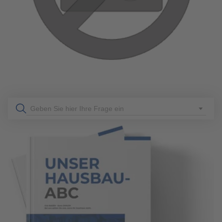
BUNGALOWBAU?
Planen Sie den Bau eines Bungalows? Erfahren Sie, welche
Grundstücksmerkmale entscheidend sind und wie Sie die
optimale Fläche berechnen. Alle wichtigen Tipps für den
Kauf Ihres Bungalow-Grundstücks finden Sie hier!
mehr erfahren
Geben Sie hier Ihre Frage ein
313
Allgemeines
6 Min. Lesezeit
13.06.2022
DAS SIND DIE BEHARRLICHSTEN VORURTEILE ÜBER
FERTIGHÄUSER
Haben Sie Bedenken bezüglich Fertighäusern? Wir räumen
mit den gängigsten Vorurteilen gegenüber der Fertighaus-
Bauweise auf und stehen Ihnen für Fragen zur Verfügung.
Lesen Sie jetzt mehr!
mehr erfahren