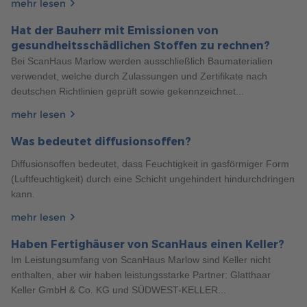
mehr lesen
Allgemeines
9 Min. Lesezeit
19.08.2022
Hat der Bauherr mit Emissionen von
WAS IST EIN FERTIGKELLER UND WAS KOSTET ER?
gesundheitsschädlichen Stoffen zu rechnen?
Die Fertighäuser von ScanHaus bieten eine breite Palette an
Bei ScanHaus Marlow werden ausschließlich Baumaterialien
Gestaltungsmöglichkeiten. Sie haben die Möglichkeit, einen
verwendet, welche durch Zulassungen und Zertifikate nach
Fertigkeller ganz nach Ihren Wünschen zu integrieren. Hier
deutschen Richtlinien geprüft sowie gekennzeichnet...
erfahren Sie mehr!
mehr lesen
mehr erfahren
Was bedeutet diffusionsoffen?
Diffusionsoffen bedeutet, dass Feuchtigkeit in gasförmiger Form
(Luftfeuchtigkeit) durch eine Schicht ungehindert hindurchdringen
kann.
mehr lesen
Haben Fertighäuser von ScanHaus einen Keller?
Im Leistungsumfang von ScanHaus Marlow sind Keller nicht
enthalten, aber wir haben leistungsstarke Partner: Glatthaar
190
Keller GmbH & Co. KG und SÜDWEST-KELLER...
Haustypen
6 Min. Lesezeit
21.06.2024