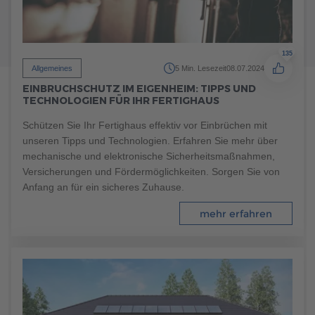
135
Allgemeines
5 Min. Lesezeit
08.07.2024
EINBRUCHSCHUTZ IM EIGENHEIM: TIPPS UND
TECHNOLOGIEN FÜR IHR FERTIGHAUS
Schützen Sie Ihr Fertighaus effektiv vor Einbrüchen mit
unseren Tipps und Technologien. Erfahren Sie mehr über
mechanische und elektronische Sicherheitsmaßnahmen,
Versicherungen und Fördermöglichkeiten. Sorgen Sie von
235
Anfang an für ein sicheres Zuhause.
Allgemeines
8 Min. Lesezeit
08.04.2022
KÜCHENTRENDS: WELCHE KÜCHE PASST ZU MIR?
mehr erfahren
Stehen Sie gerade vor der aufregenden Herausforderung
des Hausbaus und sind dabei, Ihre Traumküche zu planen?
Mit diesen aktuellen Trends und hilfreichen Tipps treffen Sie
garantiert die richtigen Entscheidungen für Ihr
Fertighausprojekt!