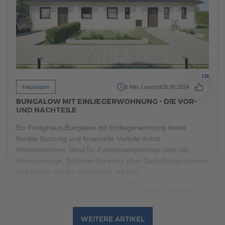
mehr erfahren
138
Haustypen
6 Min. Lesezeit
28.06.2024
BUNGALOW MIT EINLIEGERWOHNUNG - DIE VOR-
UND NACHTEILE
Ein Fertighaus-Bungalow mit Einliegerwohnung bietet
flexible Nutzung und finanzielle Vorteile durch
Mieteinnahmen. Ideal für Familienangehörige oder als
Altersvorsorge. Erfahren Sie mehr über Gestaltungsoptionen
und planen Sie Ihr Traumhaus mit uns!
mehr erfahren
WEITERE ARTIKEL