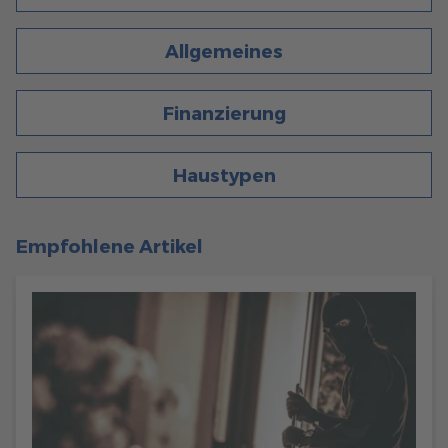
446
Allgemeines
Allgemeines
6 Min. Lesezeit
08.04.2022
STROMFRESSER IM HAUS: SO KÖNNEN SIE ENERGIE
Finanzierung
SPAREN!
Die Energiepreise steigen - höchste Zeit, die Stromfresser
im eigenen Haus zu entlarven. Erfahren Sie, wie Sie Energie
Haustypen
im Eigenheim sparen können!
mehr erfahren
Empfohlene Artikel