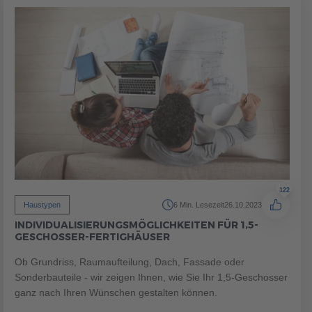
MUSTERHAUS FINDEN
MUSTERHAUS FINDEN
122
Haustypen
6 Min. Lesezeit
26.10.2023
INDIVIDUALISIERUNGSMÖGLICHKEITEN FÜR 1,5-
MUSTERHAUS FINDEN
MUSTERHAUS FINDEN
GESCHOSSER-FERTIGHÄUSER
Ob Grundriss, Raumaufteilung, Dach, Fassade oder
Sonderbauteile - wir zeigen Ihnen, wie Sie Ihr 1,5-Geschosser
ganz nach Ihren Wünschen gestalten können.