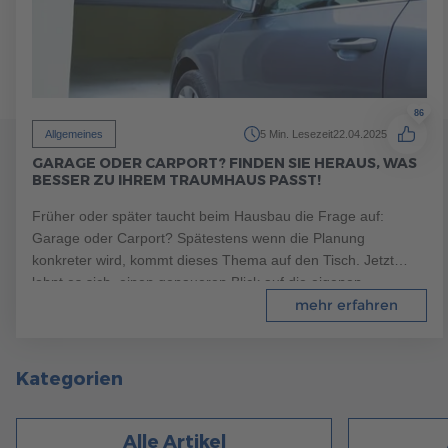
86
Allgemeines
5 Min. Lesezeit
22.04.2025
GARAGE ODER CARPORT? FINDEN SIE HERAUS, WAS
BESSER ZU IHREM TRAUMHAUS PASST!
Früher oder später taucht beim Hausbau die Frage auf:
Garage oder Carport? Spätestens wenn die Planung
konkreter wird, kommt dieses Thema auf den Tisch. Jetzt
lohnt es sich, einen genaueren Blick auf die eigenen
Bedürfnisse und die Vorteile beider Varianten zu werfen.
mehr erfahren
Kategorien
Alle Artikel