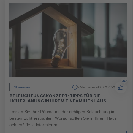
Brauchen Sie Hilfe?
038221 
QNG-Siegel
Aktionshaus
Auszeichnungen
Brauchen Sie Hilfe?
038221 
342
Allgemeines
5 Min. Lesezeit
08.02.2022
BELEUCHTUNGSKONZEPT: TIPPS FÜR DIE
Brauchen Sie Hilfe?
Brauchen Sie Hilfe?
038221 
038221 
LICHTPLANUNG IN IHREM EINFAMILIENHAUS
Lassen Sie Ihre Räume mit der richtigen Beleuchtung im
besten Licht erstrahlen! Worauf sollten Sie in Ihrem Haus
achten? Jetzt informieren.