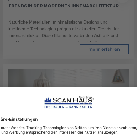
TRENDS IN DER MODERNEN INNENARCHITEKTUR
Natürliche Materialien, minimalistische Designs und
intelligente Technologien prägen die aktuellen Trends der
Innenarchitektur. Diese Elemente verbinden Ästhetik und
Funktionalität, um ein modernes und nachhaltiges
Wohnambiente zu schaffen.
mehr erfahren