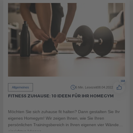
400 500
400 500
168
Allgemeines
6 Min. Lesezeit
08.04.2022
FITNESS ZUHAUSE: 10 IDEEN FÜR IHR HOMEGYM
400 500
400 500
Möchten Sie sich zuhause fit halten? Dann gestalten Sie Ihr
eigenes Homegym! Wir zeigen Ihnen, wie Sie Ihren
persönlichen Trainingsbereich in Ihren eigenen vier Wänden
einrichten können.