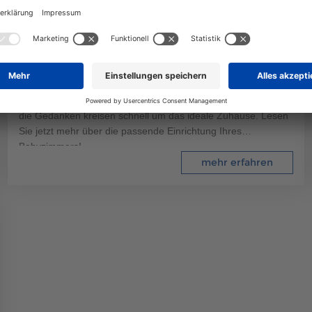
91
Allgemeines
6 Min. Lesezeit
04.04.2025
BABYZIMMER EINRICHTEN: IDEEN FÜR EIN
FAMILIENFREUNDLICHES FERTIGHAUS
Wenn sich Nachwuchs ankündigt, ist die Freude riesig – und
die Gedanken kreisen schnell um das ideale Zuhause. Lesen
Sie jetzt mehr über die passende Einrichtung Ihres
Babyzimmers!
mehr erfahren