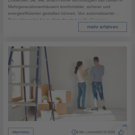
Mehrgenerationenhäusern komfortabler, sicherer und
energieeffizienter gestalten können. Von automatisierter
Beleuchtung bis hin zu Notrufsystemen für Senioren -
erfahren Sie, wie intelligente Lösungen den Alltag aller
mehr erfahren
Generationen erleichtern können.
218
Allgemeines
6 Min. Lesezeit
20.09.2024