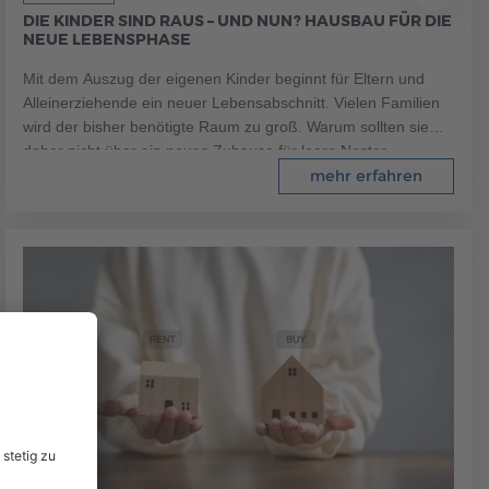
DIE KINDER SIND RAUS – UND NUN? HAUSBAU FÜR DIE
NEUE LEBENSPHASE
Mit dem Auszug der eigenen Kinder beginnt für Eltern und
Alleinerziehende ein neuer Lebensabschnitt. Vielen Familien
wird der bisher benötigte Raum zu groß. Warum sollten sie
daher nicht über ein neues Zuhause für leere Nester
nachdenken? Auf welche Punkte es bei einem Eigenheim im
mehr erfahren
Alter ankommt, möchten wir Ihnen gern zeigen.