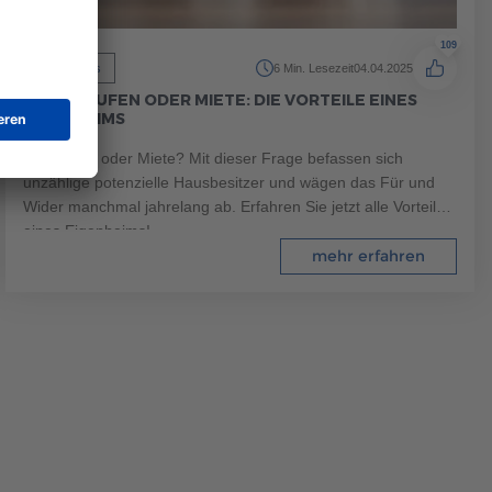
109
Allgemeines
6 Min. Lesezeit
04.04.2025
HAUS KAUFEN ODER MIETE: DIE VORTEILE EINES
EIGENHEIMS
Eigenheim oder Miete? Mit dieser Frage befassen sich
unzählige potenzielle Hausbesitzer und wägen das Für und
Wider manchmal jahrelang ab. Erfahren Sie jetzt alle Vorteile
eines Eigenheims!
mehr erfahren