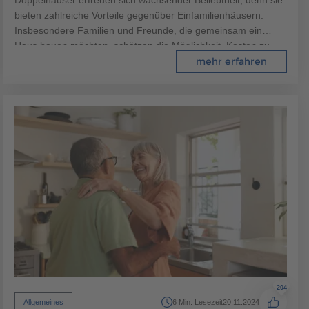
bieten zahlreiche Vorteile gegenüber Einfamilienhäusern.
Insbesondere Familien und Freunde, die gemeinsam ein
Haus bauen möchten, schätzen die Möglichkeit, Kosten zu
sparen und gleichzeitig individuellen Wohnraum zu schaffen.
mehr erfahren
204
Allgemeines
6 Min. Lesezeit
20.11.2024