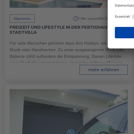
178
Allgemeines
7 Min. Lesezeit
28.11.2024
FREIZEIT UND LIFESTYLE IN DER FERTIGHAUS
STADTVILLA
Für viele Menschen gehören dazu ihre Hobbys, wie Sport,
Musik oder Handwerken. Zu einer ausgewogenen Work-Life-
Balance
zählt außerdem die Entspannung. Diesen Lifestyle in
einer Stadtvilla unterzubringen, ist mit der richtigen Planung
kein Problem. Wir stellen Ihnen verschiedene
mehr erfahren
Gestaltungsmöglichkeiten vor und zeigen Ihnen, wie Sie die
dafür passenden Räumlichkeiten in Ihrem Fertighaus
aussuchen.