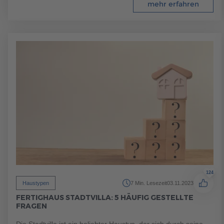
mehr erfahren
124
Haustypen
7 Min. Lesezeit
03.11.2023
FERTIGHAUS STADTVILLA: 5 HÄUFIG GESTELLTE
FRAGEN
Die Stadtvilla ist ein beliebter Haustyp, der sich durch seine