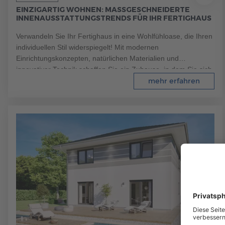
EINZIGARTIG WOHNEN: MASSGESCHNEIDERTE I
NNENAUSSTATTUNGSTRENDS FÜR IHR FERTIGHAUS
Verwandeln Sie Ihr Fertighaus in eine Wohlfühloase, die Ihren
individuellen Stil widerspiegelt! Mit modernen
Einrichtungskonzepten, natürlichen Materialien und
innovativer Technik schaffen Sie ein Zuhause, in dem Sie sich
rundum wohlfühlen.
mehr erfahren