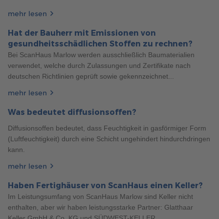
mehr lesen
Hat der Bauherr mit Emissionen von
243
Allgemeines
6 Min. Lesezeit
24.06.2024
gesundheitsschädlichen Stoffen zu rechnen?
Bei ScanHaus Marlow werden ausschließlich Baumaterialien
EINZIGARTIG WOHNEN: MASSGESCHNEIDERTE I
NNENAUSSTATTUNGSTRENDS FÜR IHR F
verwendet, welche durch Zulassungen und Zertifikate nach
555
ERTIGHAUS
deutschen Richtlinien geprüft sowie gekennzeichnet...
Allgemeines
3 Min. Lesezeit
11.06.2025
Verwandeln Sie Ihr Fertighaus in eine Wohlfühloase, die
SCHLÜSSELFERTIGES BAUEN: WAS HEISST DAS E
Ihren individuellen Stil widerspiegelt! Mit modernen
mehr lesen
IGENTLICH?
Einrichtungskonzepten, natürlichen Materialien und
Was bedeutet diffusionsoffen?
innovativer Technik schaffen Sie ein Zuhause, in dem Sie
Was versteht man unter schlüsselfertigem Bauen und
sich rundum wohlfühlen.
welche Vorteile bringt es mit sich? Erfahren Sie mehr hier!
Diffusionsoffen bedeutet, dass Feuchtigkeit in gasförmiger Form
(Luftfeuchtigkeit) durch eine Schicht ungehindert hindurchdringen
mehr erfahren
mehr erfahren
kann.
mehr lesen
Haben Fertighäuser von ScanHaus einen Keller?
Im Leistungsumfang von ScanHaus Marlow sind Keller nicht
enthalten, aber wir haben leistungsstarke Partner: Glatthaar
Keller GmbH & Co. KG und SÜDWEST-KELLER...