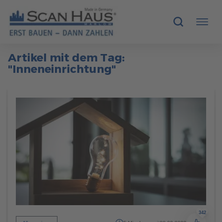
Artikel mit dem Tag:
HÄUSER
"Inneneinrichtung"
MUSTERHÄUSER
SCANHAUS-VORTEILE
RUND UMS BAUEN
ÜBER UNS
KONTAKT
342