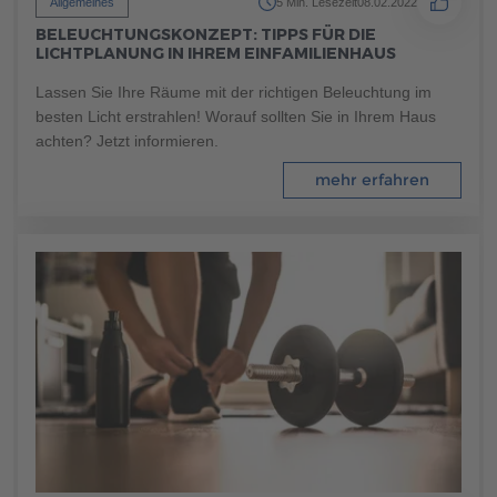
Allgemeines
5 Min. Lesezeit
08.02.2022
Brauchen Sie Hilfe?
BELEUCHTUNGSKONZEPT: TIPPS FÜR DIE
038221 4000
LICHTPLANUNG IN IHREM EINFAMILIENHAUS
Lassen Sie Ihre Räume mit der richtigen Beleuchtung im
besten Licht erstrahlen! Worauf sollten Sie in Ihrem Haus
MUSTERHAUS FINDEN
achten? Jetzt informieren.
mehr erfahren