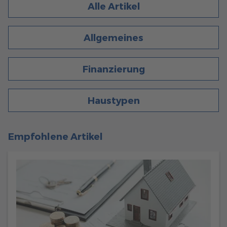
Alle Artikel
122
Allgemeines
Haustypen
6 Min. Lesezeit
26.10.2023
INDIVIDUALISIERUNGSMÖGLICHKEITEN FÜR 1,5-
GESCHOSSER-FERTIGHÄUSER
Finanzierung
Ob Grundriss, Raumaufteilung, Dach, Fassade oder
Sonderbauteile - wir zeigen Ihnen, wie Sie Ihr 1,5-
Geschosser ganz nach Ihren Wünschen gestalten können.
Haustypen
mehr erfahren
Empfohlene Artikel