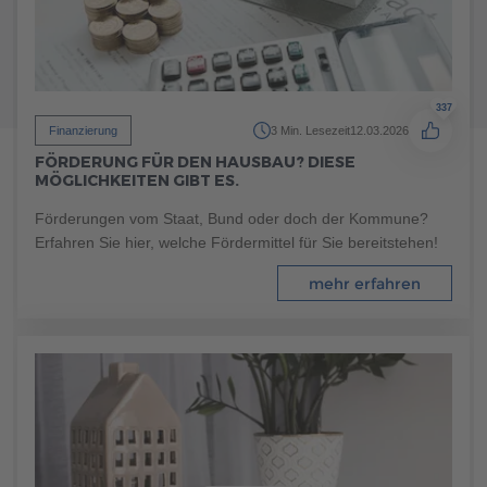
337
Finanzierung
3 Min. Lesezeit
12.03.2026
FÖRDERUNG FÜR DEN HAUSBAU? DIESE
MÖGLICHKEITEN GIBT ES.
Förderungen vom Staat, Bund oder doch der Kommune?
Erfahren Sie hier, welche Fördermittel für Sie bereitstehen!
124
mehr erfahren
Haustypen
7 Min. Lesezeit
03.11.2023
FERTIGHAUS STADTVILLA: 5 HÄUFIG GESTELLTE
FRAGEN
Die Stadtvilla ist ein beliebter Haustyp, der sich durch seine
kompakte Bauweise und lichtdurchfluteten Räume
auszeichnet. In diesem Artikel erfahren Sie, wie Sie Ihr
Traumhaus planen und bauen können.