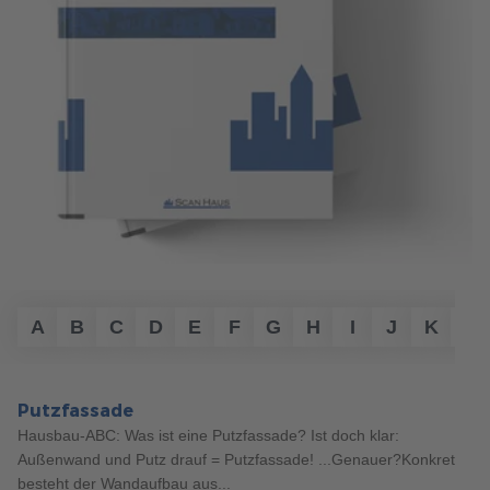
EINE ÜBERSICHT.
sparen und gleichzeitig individuellen Wohnraum zu schaffen.
Was gehört alles zu den Baunebenkosten und wie hoch sind
mehr erfahren
diese? Wie können sie finanziert werden? Erfahren Sie es
hier!
mehr erfahren
A
B
C
D
E
F
G
H
I
J
K
L
Putzfassade
Hausbau-ABC: Was ist eine Putzfassade? Ist doch klar:
Außenwand und Putz drauf = Putzfassade! ...Genauer?Konkret
besteht der Wandaufbau aus...