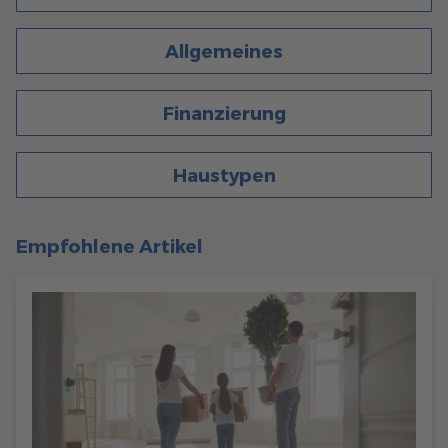
Allgemeines
Finanzierung
Haustypen
Empfohlene Artikel
340
Haustypen
6 Min. Lesezeit
30.08.2023
GRUNDSTÜCKE FÜR DOPPELHÄUSER - WAS IST ZU
BEACHTEN?
Entdecken Sie die wesentlichen Kriterien bei der Auswahl
von Grundstücken für Doppelhäuser: Ein Überblick über
Vorschriften, Größe, Aufteilung und Ausrichtung.
mehr erfahren