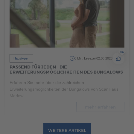
133
Haustypen
5 Min. Lesezeit
27.06.2024
WELCHES GRUNDSTÜCK EIGNET SICH FÜR DEN
BUNGALOWBAU?
Planen Sie den Bau eines Bungalows? Erfahren Sie, welche
Grundstücksmerkmale entscheidend sind und wie Sie die
optimale Fläche berechnen. Alle wichtigen Tipps für den
Kauf Ihres Bungalow-Grundstücks finden Sie hier!
157
Haustypen
6 Min. Lesezeit
02.05.2023
mehr erfahren
PASSEND FÜR JEDEN - DIE
ERWEITERUNGSMÖGLICHKEITEN DES BUNGALOWS
Erfahren Sie mehr über die zahlreichen
Erweiterungsmöglichkeiten der Bungalows von ScanHaus
Marlow!
mehr erfahren
WEITERE ARTIKEL