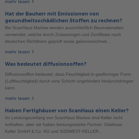
mehr lesen
Hat der Bauherr mit Emissionen von
gesundheitsschädlichen Stoffen zu rechnen?
Bei ScanHaus Marlow werden ausschließlich Baumaterialien
verwendet, welche durch Zulassungen und Zertifikate nach
deutschen Richtlinien geprüft sowie gekennzeichnet...
mehr lesen
Was bedeutet diffusionsoffen?
Diffusionsoffen bedeutet, dass Feuchtigkeit in gasförmiger Form
147
(Luftfeuchtigkeit) durch eine Schicht ungehindert hindurchdringen
Allgemeines
5 Min. Lesezeit
19.11.2024
kann.
BAULASTEN VERSTEHEN: EIN LEITFADEN FÜR
BAUHERREN UND GRUNDSTÜCKSEIGENTÜMER
mehr lesen
Was bedeutet Baulast eigentlich? Dieser Artikel bietet einen
Haben Fertighäuser von ScanHaus einen Keller?
wichtigen Leitfaden für Bauherren und
428
Im Leistungsumfang von ScanHaus Marlow sind Keller nicht
Grundstückseigentümer, um bestmöglich bei der Planung
Allgemeines
6 Min. Lesezeit
28.02.2023
enthalten, aber wir haben leistungsstarke Partner: Glatthaar
Ihres Fertighauses vorbereitet zu sein.
BIS SIE IM WOHNZIMMER SITZEN – WIE LANGE
Keller GmbH & Co. KG und SÜDWEST-KELLER...
DAUERT DER BAU EINES FERTIGHAUSES?