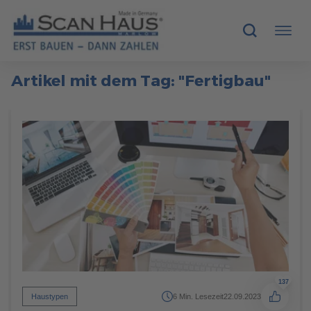
Artikel mit dem Tag: "Fertigbau"
HÄUSER
MUSTERHÄUSER
SCANHAUS-VORTEILE
RUND UMS BAUEN
ÜBER UNS
KONTAKT
137
Haustypen
6 Min. Lesezeit
22.09.2023