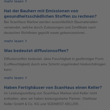
mehr lesen
Haustypen
5 Min. Lesezeit
29.01.2024
5 TIPPS ZUR PLANUNG VON DOPPELHÄUSERN
Hat der Bauherr mit Emissionen von
gesundheitsschädlichen Stoffen zu rechnen?
Planen Sie Ihr Doppelhaus optimal, von Grundriss bis
Bei ScanHaus Marlow werden ausschließlich Baumaterialien
Schallschutz. Entdecken Sie unsere Tipps für harmonisches
verwendet, welche durch Zulassungen und Zertifikate nach
Zusammenleben in Ihrem neuen Zuhause.
deutschen Richtlinien geprüft sowie gekennzeichnet...
mehr erfahren
mehr lesen
Was bedeutet diffusionsoffen?
Diffusionsoffen bedeutet, dass Feuchtigkeit in gasförmiger Form
(Luftfeuchtigkeit) durch eine Schicht ungehindert hindurchdringen
kann.
mehr lesen
Haben Fertighäuser von ScanHaus einen Keller?
185
Im Leistungsumfang von ScanHaus Marlow sind Keller nicht
Haustypen
6 Min. Lesezeit
19.03.2024
enthalten, aber wir haben leistungsstarke Partner: Glatthaar
3 VORTEILE DES LEBENS IN EINEM 1,5-GESCHOSSER
Keller GmbH & Co. KG und SÜDWEST-KELLER...