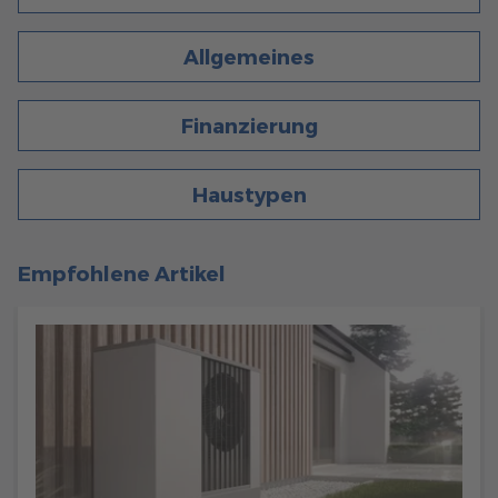
156
Allgemeines
Allgemeines
5 Min. Lesezeit
22.12.2023
SO ENTSTEHT EIN FERTIGHAUS: DIE BAUWEISE IM
Finanzierung
DETAIL
Erfahren Sie alles über die Bauphase eines Fertighauses:
Von der Grundstückssuche und Planung bis zur Montage
Haustypen
der Fertigbauteile, Installation der Versorgungsleitungen und
Innenausbau.
Empfohlene Artikel
mehr erfahren