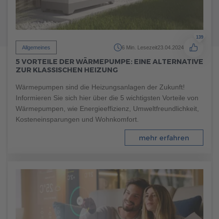
139
Allgemeines
6 Min. Lesezeit
23.04.2024
5 VORTEILE DER WÄRMEPUMPE: EINE ALTERNATIVE
ZUR KLASSISCHEN HEIZUNG
Wärmepumpen sind die Heizungsanlagen der Zukunft!
Informieren Sie sich hier über die 5 wichtigsten Vorteile von
Wärmepumpen, wie Energieeffizienz, Umweltfreundlichkeit,
Kosteneinsparungen und Wohnkomfort.
89
mehr erfahren
Allgemeines
7 Min. Lesezeit
16.01.2024
GRÜNER WOHNTRAUM: FERTIGHAUS-GARTEN
GESTALTEN
Wohnen im Grünen: Mit einem Fertighaus-Garten schaffen
Sie sich einen Wohlfühlort für die ganze Familie. In unserem
Ratgeber erfahren Sie, wie Sie Ihren Garten so gestalten,
dass er zu Ihren individuellen Bedürfnissen passt.