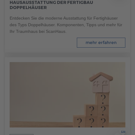
HAUSAUSSTATTUNG DER FERTIGBAU
Brauchen Sie Hilfe?
DOPPELHÄUSER
038221 4000
Entdecken Sie die moderne Ausstattung für Fertighäuser
des Typs Doppelhäuser. Komponenten, Tipps und mehr für
Ihr Traumhaus bei ScanHaus.
MUSTERHAUS FINDEN
mehr erfahren
124