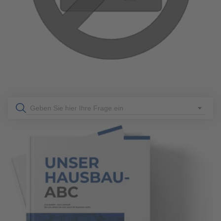
WÄRMEPUMPEN UND IHRE VORTEILE
Welche Wärmepumpe ist die richtige für Ihr Zuhause?
Informieren Sie sich über die verschiedenen Arten von
Wärmepumpen (Luft-Wasser, Luft-Luft, Wasser-Wasser,
Sole-Wasser) und ihre Vorteile. Finden Sie die perfekte
Lösung für Ihr Fertighaus und heizen Sie klimafreundlich!
mehr erfahren
Geben Sie hier Ihre Frage ein
170
Allgemeines
5 Min. Lesezeit
26.01.2024
SMART HOME-INTEGRATION IN FERTIGHÄUSERN:
KOMFORT UND SICHERHEIT AUF EINEM NEUEN
LEVEL
Gestalten Sie Ihr Fertighaus mit intelligenter Technologie für
maximalen Komfort und erhöhte Sicherheit. Erfahren Sie,
welche Vorteile Ihnen ein Smart Home bietet.
mehr erfahren