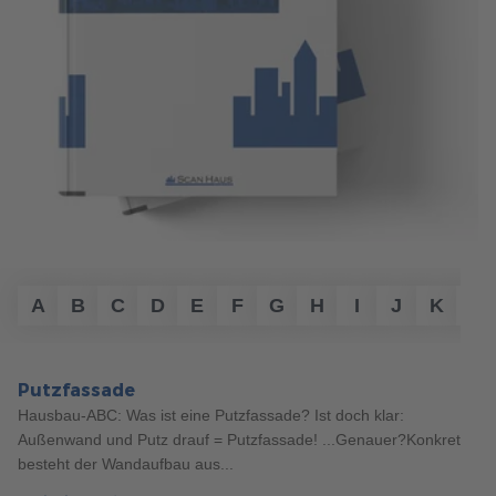
156
Haustypen
5 Min. Lesezeit
20.03.2024
3 TIPPS ZUR PLANUNG VON STADTVILLEN
A
B
C
D
E
F
G
H
I
J
K
L
Stadtvillen bieten viel Platz und ein modernes Design. Mit
unseren Tipps planen Sie Ihre Stadtvilla Schritt für Schritt -
von der Standortwahl bis zur Grundrissplanung.
Putzfassade
mehr erfahren
Hausbau-ABC: Was ist eine Putzfassade? Ist doch klar:
Außenwand und Putz drauf = Putzfassade! ...Genauer?Konkret
besteht der Wandaufbau aus...
157