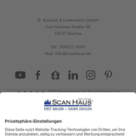
Fertighäuser von ScanHaus Marlow die Zukunft des
nachhaltigen Hausbaus sind.
mehr erfahren
R. Kossow & Levermann GmbH
Carl-Kossow-Straße 46
18337 Marlow
Tel.:
038221 4000
200
Mail:
info@scanhaus.de
Allgemeines
5 Min. Lesezeit
27.02.2024
RÜCKBAU ALTER IMMOBILIEN UND NEUBAU:
WARUM FERTIGHÄUSER DIE ZUKUNFT SIND
Sanierung oder Abriss & Neubau? Erfahren Sie, warum
Fertighäuser von ScanHaus Marlow die Zukunft des
2202
Bewertungen auf ProvenExpert.com
nachhaltigen Hausbaus sind.
mehr erfahren
ScanHaus Marlow
Bleiben Sie immer gut
informiert!