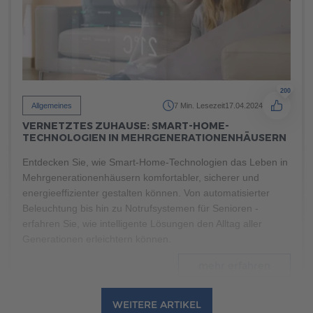
mehr erfahren
200
Allgemeines
7 Min. Lesezeit
17.04.2024
VERNETZTES ZUHAUSE: SMART-HOME-
TECHNOLOGIEN IN MEHRGENERATIONENHÄUSERN
Entdecken Sie, wie Smart-Home-Technologien das Leben in
Mehrgenerationenhäusern komfortabler, sicherer und
energieeffizienter gestalten können. Von automatisierter
Beleuchtung bis hin zu Notrufsystemen für Senioren -
erfahren Sie, wie intelligente Lösungen den Alltag aller
Generationen erleichtern können.
mehr erfahren
WEITERE ARTIKEL