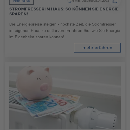
Allgemeines
6 Min. Lesezeit
08.04.2022
Brauchen Sie Hilfe?
STROMFRESSER IM HAUS: SO KÖNNEN SIE ENERGIE
038221 4000
SPAREN!
Die Energiepreise steigen - höchste Zeit, die Stromfresser
im eigenen Haus zu entlarven. Erfahren Sie, wie Sie Energie
MUSTERHAUS FINDEN
im Eigenheim sparen können!
mehr erfahren