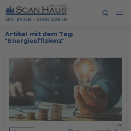
Artikel mit dem Tag:
HÄUSER
"Energieeffizienz"
MUSTERHÄUSER
SCANHAUS-VORTEILE
RUND UMS BAUEN
ÜBER UNS
KONTAKT
446