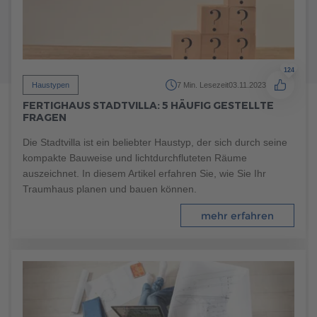
124
Haustypen
7 Min. Lesezeit
03.11.2023
FERTIGHAUS STADTVILLA: 5 HÄUFIG GESTELLTE
FRAGEN
Die Stadtvilla ist ein beliebter Haustyp, der sich durch seine
kompakte Bauweise und lichtdurchfluteten Räume
219
auszeichnet. In diesem Artikel erfahren Sie, wie Sie Ihr
Allgemeines
5 Min. Lesezeit
03.08.2023
Traumhaus planen und bauen können.
DIE BEDEUTUNG DER RAUMPLANUNG FÜR DIE
ENERGIEEFFIZIENZ
mehr erfahren
Steigern Sie die Effizienz Ihres Eigenheims durch eine
intelligente Raumgestaltung und reduzieren Sie gleichzeitig
Ihren Energieverbrauch. Dies hilft nicht nur, Ihre Ausgaben
zu senken, sondern trägt auch zum Schutz der Umwelt bei.
Informieren Sie sich noch heute