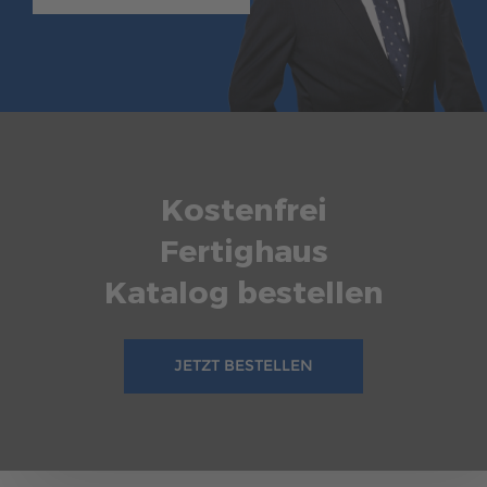
3 TIPPS FÜR DIE PLANUNG EINES 1,5-
GESCHOSSIGEN FERTIGHAUSES
In diesem Artikel erfahren Sie, wie Sie mit einem 1,5-
geschossigen Fertighaus viel Platz schaffen und den
Wohnraum optimal nutzen können. Wir geben Tipps zur
Auswahl des Grundstücks, zur effektiven Platzausnutzung
und zur cleveren Planung des Wohnraums.
Kostenfrei
mehr erfahren
Fertighaus
Katalog bestellen
JETZT BESTELLEN
157
Haustypen
5 Min. Lesezeit
29.01.2024
5 TIPPS ZUR PLANUNG VON DOPPELHÄUSERN