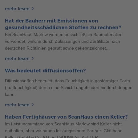
FERTIGHAUS STADTVILLA: 5 HÄUFIG GESTELLTE
mehr lesen
FRAGEN
Hat der Bauherr mit Emissionen von
Die Stadtvilla ist ein beliebter Haustyp, der sich durch seine
gesundheitsschädlichen Stoffen zu rechnen?
kompakte Bauweise und lichtdurchfluteten Räume
Bei ScanHaus Marlow werden ausschließlich Baumaterialien
auszeichnet. In diesem Artikel erfahren Sie, wie Sie Ihr
verwendet, welche durch Zulassungen und Zertifikate nach
Traumhaus planen und bauen können.
deutschen Richtlinien geprüft sowie gekennzeichnet...
mehr erfahren
427
mehr lesen
Finanzierung
6 Min. Lesezeit
05.10.2023
Was bedeutet diffusionsoffen?
KFW-FÖRDERUNG FÜR KLIMAFREUNDLICHEN
NEUBAU FÜR FAMILIEN
Diffusionsoffen bedeutet, dass Feuchtigkeit in gasförmiger Form
Mit der KfW-Förderung für Familien können Familien mit
(Luftfeuchtigkeit) durch eine Schicht ungehindert hindurchdringen
geringem bis mittlerem Einkommen ihren Traum vom
kann.
Eigenheim verwirklichen. Das Förderprogramm unterstützt
mehr lesen
den Neubau eines klimafreundlichen Wohngebäudes, das
gleichzeitig kostengünstig im Unterhalt ist.
Haben Fertighäuser von ScanHaus einen Keller?
Im Leistungsumfang von ScanHaus Marlow sind Keller nicht
mehr erfahren
enthalten, aber wir haben leistungsstarke Partner: Glatthaar
Keller GmbH & Co. KG und SÜDWEST-KELLER...