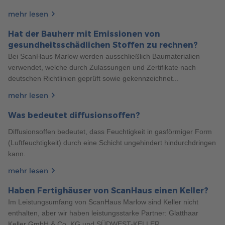
FERTIGHAUS STADTVILLA: 5 HÄUFIG GESTELLTE
mehr lesen
FRAGEN
Hat der Bauherr mit Emissionen von
Die Stadtvilla ist ein beliebter Haustyp, der sich durch seine
gesundheitsschädlichen Stoffen zu rechnen?
kompakte Bauweise und lichtdurchfluteten Räume
Bei ScanHaus Marlow werden ausschließlich Baumaterialien
auszeichnet. In diesem Artikel erfahren Sie, wie Sie Ihr
verwendet, welche durch Zulassungen und Zertifikate nach
Traumhaus planen und bauen können.
deutschen Richtlinien geprüft sowie gekennzeichnet...
mehr erfahren
mehr lesen
Was bedeutet diffusionsoffen?
Diffusionsoffen bedeutet, dass Feuchtigkeit in gasförmiger Form
(Luftfeuchtigkeit) durch eine Schicht ungehindert hindurchdringen
kann.
mehr lesen
Haben Fertighäuser von ScanHaus einen Keller?
Im Leistungsumfang von ScanHaus Marlow sind Keller nicht
enthalten, aber wir haben leistungsstarke Partner: Glatthaar
265
Keller GmbH & Co. KG und SÜDWEST-KELLER...