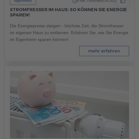
Allgemeines
6 Min. Lesezeit
08.04.2022
Brauchen Sie Hilfe?
STROMFRESSER IM HAUS: SO KÖNNEN SIE ENERGIE
038221 4000
SPAREN!
Die Energiepreise steigen - höchste Zeit, die Stromfresser
im eigenen Haus zu entlarven. Erfahren Sie, wie Sie Energie
MUSTERHAUS FINDEN
im Eigenheim sparen können!
mehr erfahren