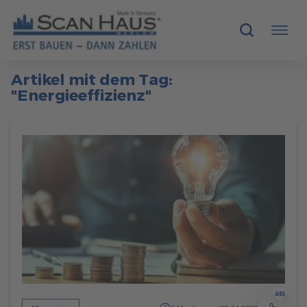
Artikel mit dem Tag:
HÄUSER
"Energieeffizienz"
MUSTERHÄUSER
SCANHAUS-VORTEILE
RUND UMS BAUEN
ÜBER UNS
KONTAKT
446