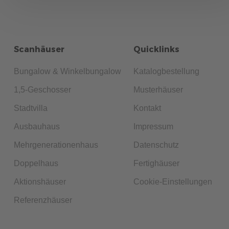
Planen Sie Ihr Doppelhaus optimal, von Grundriss bis
Schallschutz. Entdecken Sie unsere Tipps für harmonisches
Zusammenleben in Ihrem neuen Zuhause.
Scanhäuser
Quicklinks
mehr erfahren
Bungalow & Winkelbungalow
Katalogbestellung
1,5-Geschosser
Musterhäuser
Stadtvilla
Kontakt
Ausbauhaus
Impressum
Mehrgenerationenhaus
Datenschutz
Doppelhaus
Fertighäuser
Aktionshäuser
Cookie-Einstellungen
Referenzhäuser