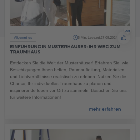
205
Allgemeines
5 Min. Lesezeit
27.09.2024
EINFÜHRUNG IN MUSTERHÄUSER: IHR WEG ZUM
TRAUMHAUS
Entdecken Sie die Welt der Musterhäuser! Erfahren Sie, wie
Besichtigungen Ihnen helfen, Raumaufteilung, Materialien
219
und Lichtverhältnisse realistisch zu erleben. Nutzen Sie die
Allgemeines
5 Min. Lesezeit
03.08.2023
Chance, Ihr individuelles Traumhaus zu planen und
DIE BEDEUTUNG DER RAUMPLANUNG FÜR DIE
inspirierende Ideen vor Ort zu sammeln. Besuchen Sie uns
ENERGIEEFFIZIENZ
für weitere Informationen!
Steigern Sie die Effizienz Ihres Eigenheims durch eine
mehr erfahren
intelligente Raumgestaltung und reduzieren Sie gleichzeitig
Ihren Energieverbrauch. Dies hilft nicht nur, Ihre Ausgaben
zu senken, sondern trägt auch zum Schutz der Umwelt bei.
Informieren Sie sich noch heute