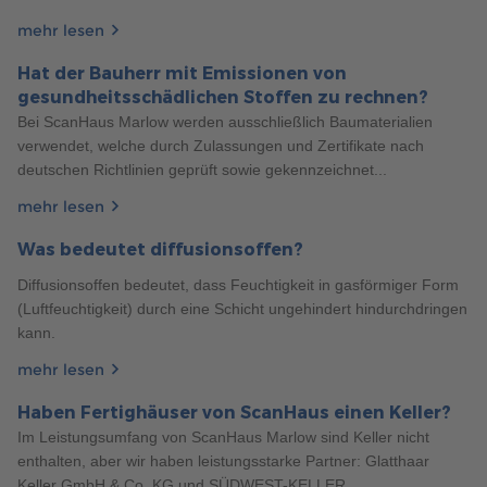
FERTIGHAUS STADTVILLA: 5 HÄUFIG GESTELLTE
mehr lesen
FRAGEN
Hat der Bauherr mit Emissionen von
Die Stadtvilla ist ein beliebter Haustyp, der sich durch seine
gesundheitsschädlichen Stoffen zu rechnen?
kompakte Bauweise und lichtdurchfluteten Räume
Bei ScanHaus Marlow werden ausschließlich Baumaterialien
auszeichnet. In diesem Artikel erfahren Sie, wie Sie Ihr
verwendet, welche durch Zulassungen und Zertifikate nach
Traumhaus planen und bauen können.
deutschen Richtlinien geprüft sowie gekennzeichnet...
mehr erfahren
mehr lesen
Was bedeutet diffusionsoffen?
Diffusionsoffen bedeutet, dass Feuchtigkeit in gasförmiger Form
(Luftfeuchtigkeit) durch eine Schicht ungehindert hindurchdringen
kann.
mehr lesen
Haben Fertighäuser von ScanHaus einen Keller?
428
Im Leistungsumfang von ScanHaus Marlow sind Keller nicht
Allgemeines
6 Min. Lesezeit
28.02.2023
enthalten, aber wir haben leistungsstarke Partner: Glatthaar
BIS SIE IM WOHNZIMMER SITZEN – WIE LANGE
Keller GmbH & Co. KG und SÜDWEST-KELLER...