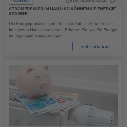
Allgemeines
6 Min. Lesezeit
08.04.2022
Brauchen Sie Hilfe?
STROMFRESSER IM HAUS: SO KÖNNEN SIE ENERGIE
038221 4000
SPAREN!
Die Energiepreise steigen - höchste Zeit, die Stromfresser
im eigenen Haus zu entlarven. Erfahren Sie, wie Sie Energie
MUSTERHAUS FINDEN
im Eigenheim sparen können!
mehr erfahren