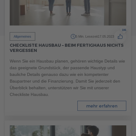
186
Allgemeines
5 Min. Lesezeit
17.05.2023
CHECKLISTE HAUSBAU – BEIM FERTIGHAUS NICHTS
VERGESSEN
Wenn Sie ein Hausbau planen, gehören wichtige Details wie
das geeignete Grundstück, der passende Haustyp und
219
bauliche Details genauso dazu wie ein kompetenter
Allgemeines
5 Min. Lesezeit
03.08.2023
Baupartner und die Finanzierung. Damit Sie jederzeit den
DIE BEDEUTUNG DER RAUMPLANUNG FÜR DIE
Überblick behalten, unterstützen wir Sie mit unserer
ENERGIEEFFIZIENZ
Checkliste Hausbau.
Steigern Sie die Effizienz Ihres Eigenheims durch eine
mehr erfahren
intelligente Raumgestaltung und reduzieren Sie gleichzeitig
Ihren Energieverbrauch. Dies hilft nicht nur, Ihre Ausgaben
zu senken, sondern trägt auch zum Schutz der Umwelt bei.
Informieren Sie sich noch heute