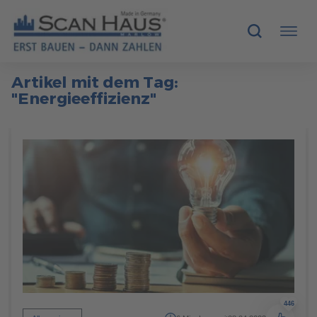
Artikel mit dem Tag:
HÄUSER
"Energieeffizienz"
MUSTERHÄUSER
SCANHAUS-VORTEILE
RUND UMS BAUEN
ÜBER UNS
KONTAKT
446