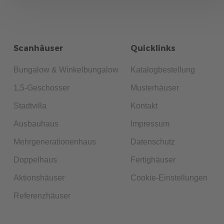
Planen Sie Ihr Doppelhaus optimal, von Grundriss bis
Schallschutz. Entdecken Sie unsere Tipps für harmonisches
Zusammenleben in Ihrem neuen Zuhause.
Scanhäuser
Quicklinks
mehr erfahren
Bungalow & Winkelbungalow
Katalogbestellung
1,5-Geschosser
Musterhäuser
Stadtvilla
Kontakt
Ausbauhaus
Impressum
Mehrgenerationenhaus
Datenschutz
Doppelhaus
Fertighäuser
517
Aktionshäuser
Cookie-Einstellungen
Allgemeines
4 Min. Lesezeit
15.09.2022
ENERGIESPARTIPPS
Referenzhäuser
Erfahren Sie, wie Sie mit ScanHaus beim Hausbau und in