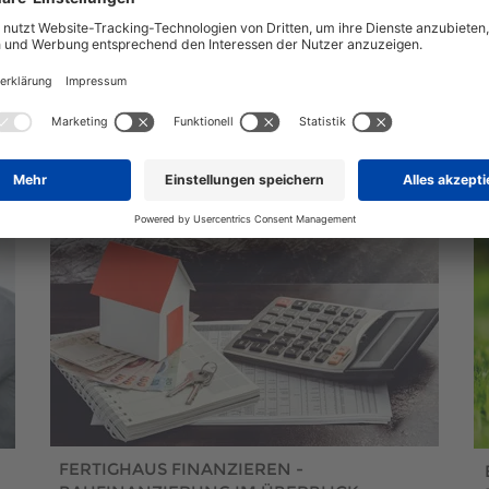
nächstes Fertighaus
aus unserem Hausbauratgeber
FERTIGHAUS FINANZIEREN -