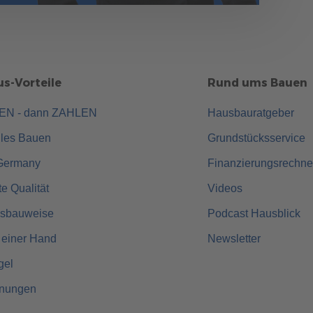
s-Vorteile
Rund ums Bauen
UEN - dann ZAHLEN
Hausbauratgeber
lles Bauen
Grundstücksservice
Germany
Finanzierungsrechne
rte Qualität
Videos
usbauweise
Podcast Hausblick
 einer Hand
Newsletter
gel
hnungen