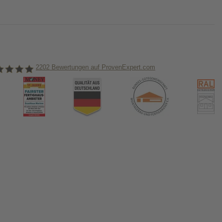
2202
Bewertungen auf ProvenExpert.com
nHaus Marlow
ormiert!
us & das Thema Hausbau
tikel in unserem Hausbau-Ratgeber