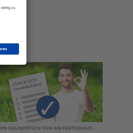
EIN GRUNDSTÜCK FÜR IHR FERTIGHAUS -