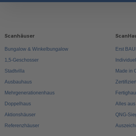
Scanhäuser
ScanHau
Bungalow & Winkelbungalow
Erst BA
1,5-Geschosser
Individue
Stadtvilla
Made in 
Ausbauhaus
Zertifizie
Mehrgenerationenhaus
Fertigha
Doppelhaus
Alles aus
Aktionshäuser
QNG-Sie
Referenzhäuser
Auszeic