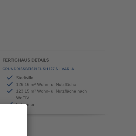
FERTIGHAUS DETAILS
GRUNDRISSBEISPIEL SH 127 S - VAR. A
Stadtvilla
126,16 m² Wohn- u. Nutzfläche
123,15 m² Wohn- u. Nutzfläche nach
WoFIV
5 Zimmer