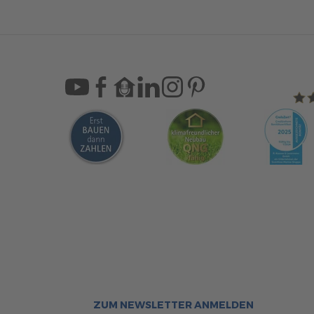
Sca
Bleiben Sie immer gut inf
Aktuelle News rund um ScanHa
Sofort informiert über neue Ar
ZUM NEWSLETTER ANMELDEN