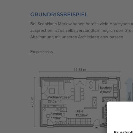
GRUNDRISSBEISPIEL
Bei ScanHaus Marlow haben bereits viele Haustypen me
zusprechen, ist es selbstverständlich möglich den Gru
Abstimmung mit unseren Architekten anzupassen.
Erdgeschoss
Fertighaus Stadtvilla SH 127 S
Fertighaus Stadtvilla SH 127 