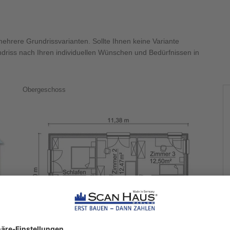
hrere Grundrissvarianten. Sollte Ihnen keine Variante
ndriss nach Ihren individuellen Wünschen und Bedürfnissen in
Obergeschoss
S