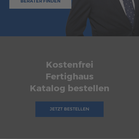
BERATER FINDEN
Kostenfrei
Fertighaus
Katalog bestellen
JETZT BESTELLEN