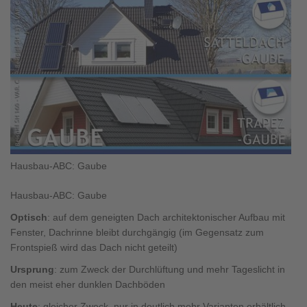
Brauchen Sie Hilfe?
038221 4000
MUSTERHAUS FINDEN
Hausbau-ABC: Gaube
Hausbau-ABC: Gaube
Optisch
: auf dem geneigten Dach architektonischer Aufbau mit
Fenster, Dachrinne bleibt durchgängig (im Gegensatz zum
Frontspieß wird das Dach nicht geteilt)
Ursprung
: zum Zweck der Durchlüftung und mehr Tageslicht in
den meist eher dunklen Dachböden
Heute
: gleicher Zweck, nur in deutlich mehr Varianten erhältlich