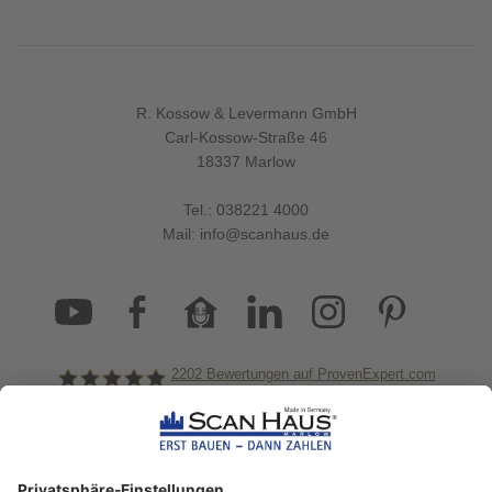
R. Kossow & Levermann GmbH
Carl-Kossow-Straße 46
18337 Marlow
Tel.:
038221 4000
Mail:
info@scanhaus.de
2202
Bewertungen auf ProvenExpert.com
ScanHaus Marlow
Bleiben Sie immer gut