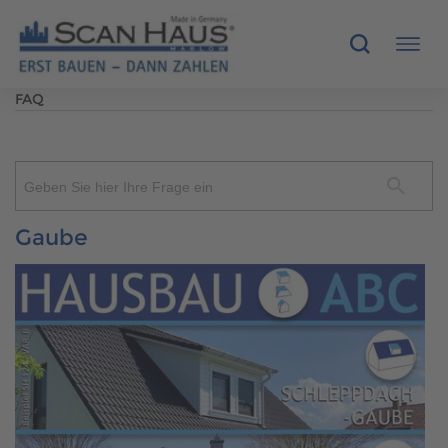
FAQ
HÄUSER
MUSTERHÄUSER
Geben Sie hier Ihre Frage ein
SCANHAUS-VORTEILE
Gaube
RUND UMS BAUEN
ÜBER UNS
KONTAKT