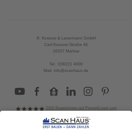
R. Kossow & Levermann GmbH
Carl-Kossow-Straße 46
18337 Marlow
Tel.:
038221 4000
Mail:
info@scanhaus.de
2202
Bewertungen auf ProvenExpert.com
ScanHaus Marlow