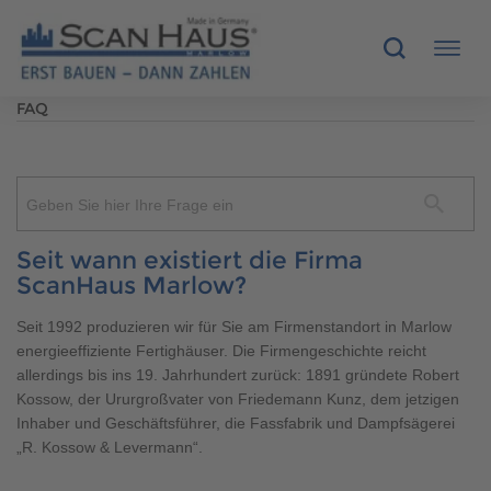
FAQ
HÄUSER
MUSTERHÄUSER
Geben Sie hier Ihre Frage ein
SCANHAUS-VORTEILE
Seit wann existiert die Firma
ScanHaus Marlow?
RUND UMS BAUEN
Seit 1992 produzieren wir für Sie am Firmenstandort in Marlow
energieeffiziente Fertighäuser. Die Firmengeschichte reicht
ÜBER UNS
allerdings bis ins 19. Jahrhundert zurück: 1891 gründete Robert
Kossow, der Ururgroßvater von Friedemann Kunz, dem jetzigen
KONTAKT
Inhaber und Geschäftsführer, die Fassfabrik und Dampfsägerei
„R. Kossow & Levermann“.