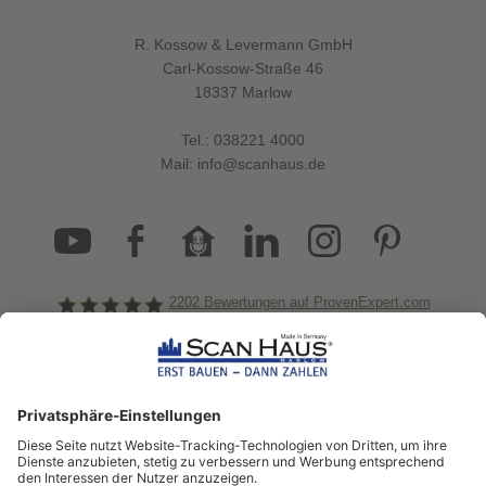
R. Kossow & Levermann GmbH
Carl-Kossow-Straße 46
18337 Marlow
Tel.:
038221 4000
Mail:
info@scanhaus.de
2202
Bewertungen auf ProvenExpert.com
ScanHaus Marlow
Bleiben Sie immer gut
informiert!