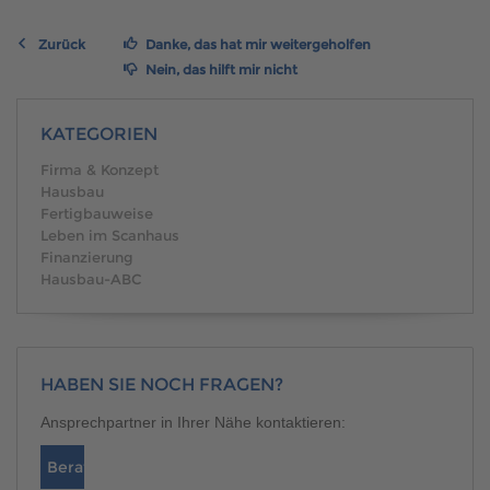
Brauchen Sie Hilfe?
Zurück
038221 4000
Danke, das hat mir weitergeholfen
Nein, das hilft mir nicht
MUSTERHAUS FINDEN
KATEGORIEN
Firma & Konzept
Hausbau
Fertigbauweise
Leben im Scanhaus
Finanzierung
Hausbau-ABC
HABEN SIE NOCH FRAGEN?
Ansprechpartner in Ihrer Nähe kontaktieren:
Berater finden