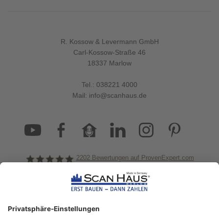
R. Kossow & Levermann GmbH
Carl-Kossow-Straße 46
18337 Marlow
Tel.:
038221 4000
Mail:
info@scanhaus.de
2202
Bewertungen auf ProvenExpert.com
ScanHaus Marlow
Bleiben Sie immer gut
informiert!