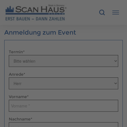
Anmeldung zum Event
HÄUSER
MUSTERHÄUSER
Termin
*
SCANHAUS-VORTEILE
Anrede
*
RUND UMS BAUEN
ÜBER UNS
Vorname
*
KONTAKT
Nachname
*