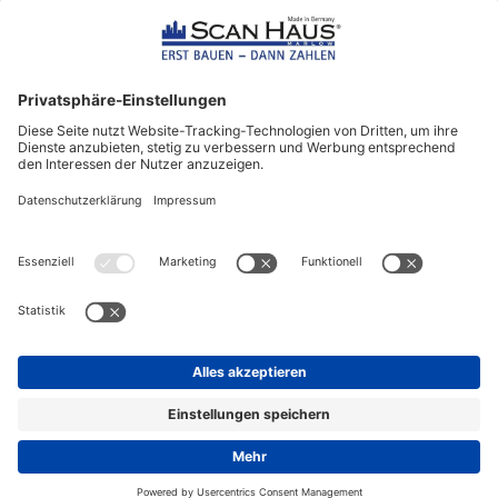
ScanHaus Marlow
Bleiben Sie immer gut
informiert!
Aktuelle News rund um ScanHaus &
das Thema Hausbau
Sofort informiert über neue Artikel
in unserem Hausbau-Ratgeber
ZUM NEWSLETTER ANMELDEN