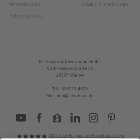
Aktionshäuser
Cookie-Einstellungen
Referenzhäuser
R. Kossow & Levermann GmbH
Carl-Kossow-Straße 46
18337 Marlow
Tel.:
038221 4000
Mail:
info@scanhaus.de
2202
Bewertungen auf ProvenExpert.com