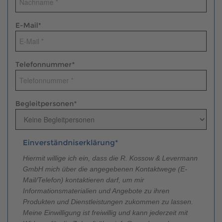
Brauchen Sie Hilfe?
038221 4000
E-Mail
*
MUSTERHAUS FINDEN
Telefonnummer
*
Begleitpersonen
*
Einverständniserklärung*
Hiermit willige ich ein, dass die R. Kossow & Levermann
GmbH mich über die angegebenen Kontaktwege (E-
Mail/Telefon) kontaktieren darf, um mir
Informationsmaterialien und Angebote zu ihren
Produkten und Dienstleistungen zukommen zu lassen.
Meine Einwilligung ist freiwillig und kann jederzeit mit