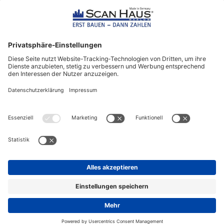
ScanHaus Marlow
Bleiben Sie immer gut
informiert!
Aktuelle News rund um ScanHaus &
das Thema Hausbau
Sofort informiert über neue Artikel
in unserem Hausbau-Ratgeber
ZUM NEWSLETTER ANMELDEN