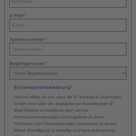
Brauchen Sie Hilfe?
038221 4000
E-Mail
*
MUSTERHAUS FINDEN
Telefonnummer
*
Begleitpersonen
*
Einverständniserklärung*
Hiermit willige ich ein, dass die R. Kossow & Levermann
GmbH mich über die angegebenen Kontaktwege (E-
Mail/Telefon) kontaktieren darf, um mir
Informationsmaterialien und Angebote zu ihren
Produkten und Dienstleistungen zukommen zu lassen.
Meine Einwilligung ist freiwillig und kann jederzeit mit