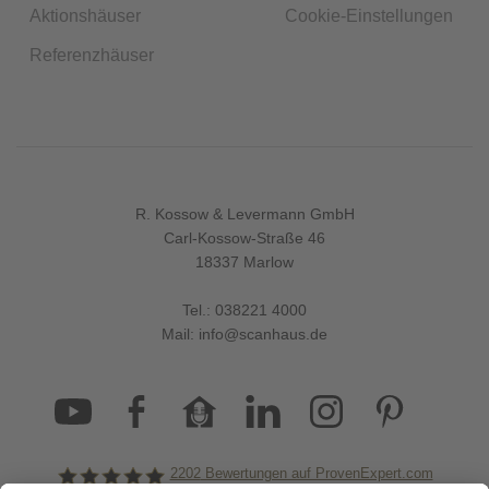
Aktionshäuser
Cookie-Einstellungen
Referenzhäuser
R. Kossow & Levermann GmbH
Carl-Kossow-Straße 46
18337 Marlow
Tel.:
038221 4000
Mail:
info@scanhaus.de
2202
Bewertungen auf ProvenExpert.com