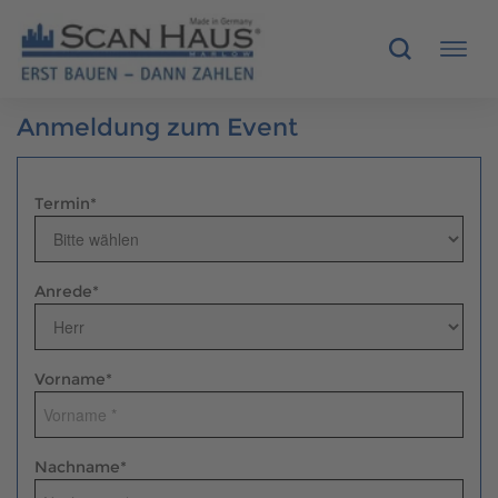
Anmeldung zum Event
HÄUSER
MUSTERHÄUSER
Termin
*
SCANHAUS-VORTEILE
Anrede
*
RUND UMS BAUEN
ÜBER UNS
Vorname
*
KONTAKT
Nachname
*